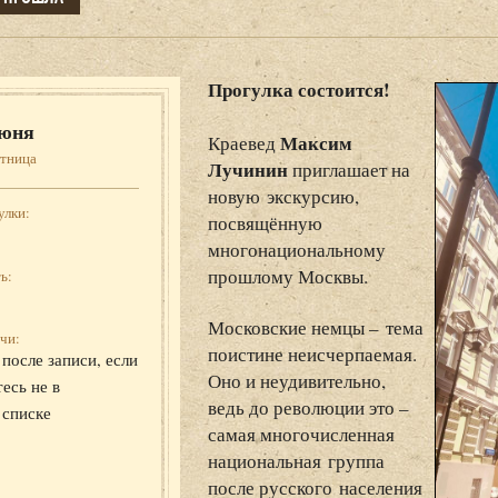
Прогулка состоится!
юня
Максим
Краевед
ятница
Лучинин
приглашает на
новую экскурсию,
улки:
посвящённую
многонациональному
прошлому Москвы.
ь:
Московские немцы – тема
чи:
поистине неисчерпаемая.
после записи, если
Оно и неудивительно,
есь не в
ведь до революции это –
 списке
самая многочисленная
национальная группа
после русского населения