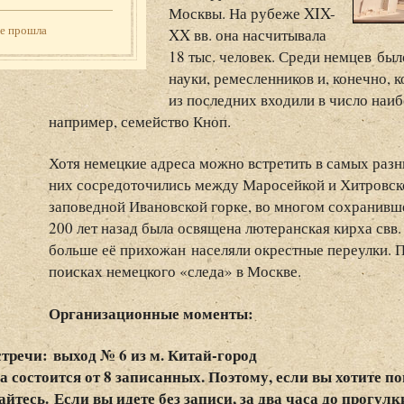
Москвы. На рубеже XIX-
же прошла
XX вв. она насчитывала
18 тыс. человек. Среди немцев бы
науки, ремесленников и, конечно, 
из последних входили в число наи
например, семейство Кноп.
Хотя немецкие адреса можно встретить в самых разн
них сосредоточились между Маросейкой и Хитровско
заповедной Ивановской горке, во многом сохранивш
200 лет назад была освящена лютеранская кирха свв.
больше её прихожан населяли окрестные переулки. П
поисках немецкого «следа» в Москве.
Организационные моменты:
стречи:
выход № 6 из м. Китай-город
 состоится от 8 записанных. Поэтому, если вы хотите по
йтесь. Если вы идете без записи, за два часа до прогулк