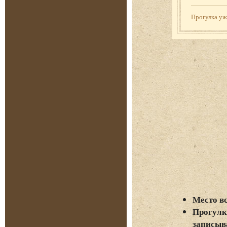
Прогулка у
Место в
Прогулка
записыва