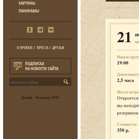
КАРТИНЫ
ПАНОРАМЫ
21
и
п
О ПРОЕКТЕ
/
ПРЕССА
/
ДРУЗЬЯ
Начало прог
19:00
ПОДПИСКА
НА НОВОСТИ САЙТА
Длительност
2,5 часа
Место встре
Откроется 
Дизайн -
Notamedia
2026
вы находит
резервном
Стоимость:
350 р.