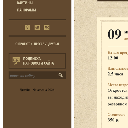
КАРТИНЫ
ПАНОРАМЫ
09
и
во
О ПРОЕКТЕ
/
ПРЕССА
/
ДРУЗЬЯ
Начало прог
12:00
ПОДПИСКА
НА НОВОСТИ САЙТА
Длительност
2,5 часа
Место встре
Откроется 
Дизайн -
Notamedia
2026
вы находит
резервном
Стоимость:
350 р.