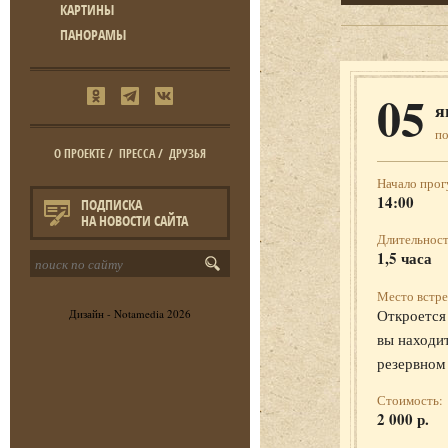
КАРТИНЫ
ПАНОРАМЫ
05
я
п
О ПРОЕКТЕ
/
ПРЕССА
/
ДРУЗЬЯ
Начало прог
14:00
ПОДПИСКА
НА НОВОСТИ САЙТА
Длительност
1,5 часа
Место встре
Откроется 
Дизайн -
Notamedia
2026
вы находит
резервном
Стоимость:
2 000 р.