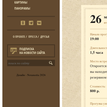
КАРТИНЫ
ПАНОРАМЫ
26
м
в
Начало прог
О ПРОЕКТЕ
/
ПРЕССА
/
ДРУЗЬЯ
19:00
Длительност
ПОДПИСКА
1,5 часа
НА НОВОСТИ САЙТА
Место встре
Откроется 
вы находит
Дизайн -
Notamedia
2026
резервном
Стоимость:
800 р.
Прогулка у