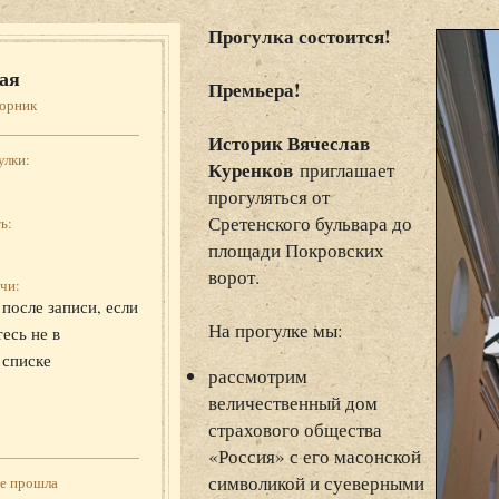
Прогулка состоится!
ая
Премьера!
торник
Историк Вячеслав
улки:
Куренков
приглашает
прогуляться от
Сретенского бульвара до
ь:
площади Покровских
ворот.
чи:
после записи, если
На прогулке мы:
есь не в
 списке
рассмотрим
величественный дом
страхового общества
«Россия» с его масонской
символикой и суеверными
же прошла