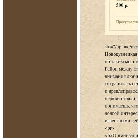
500 р.
Прогулка у
src="/upload/me
Новокузнецкая 
по таким местам
Район между с
внимания любит
сохранилась се
и древлеправос
церкви стояли, 
понимаешь, что
долгой интерес
известными сей
<br>
<b>Организаци