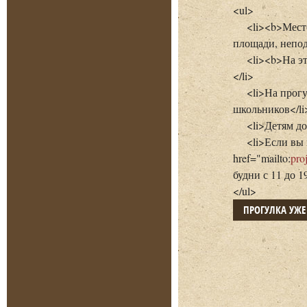
<ul>
<li><b>Место в
площади, непод
<li><b>На эту 
</li>
<li>На прогулк
школьников</li
<li>Детям до 1
<li>Если вы не
href="mailto:
pro
будни с 11 до 19
</ul>
ПРОГУЛКА УЖ