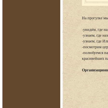
На прогулке мы
-увидим, где н
-узнаем, где на
-узнаем, где И
-посмотрим цер
-полюбуемся на
красивейших п
Организацион