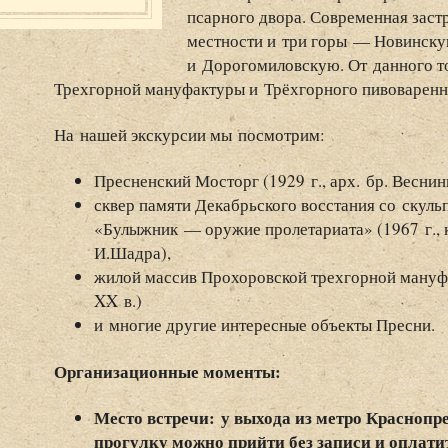
псарного двора. Современная заст
местности и три горы — Новинск
и Дорогомиловскую. От данного т
Трехгорной мануфактуры и Трёхгорного пивоваренно
На нашей экскурсии мы посмотрим:
Пресненский Мосторг (1929 г., арх. бр. Веснин
сквер памяти Декабрьского восстания со скул
«Булыжник — оружие пролетариата» (1967 г., к
И.Шадра),
жилой массив Прохоровской трехгорной мануфа
XX в.)
и многие другие интересные объекты Пресни.
Организационные моменты:
Место встречи: у выхода из метро Краснопр
прогулку можно прийти без записи и оплатит