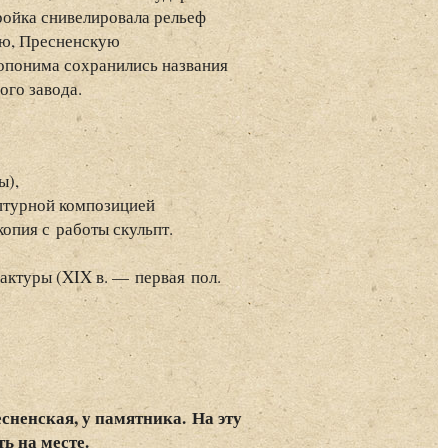
ройка снивелировала рельеф
ую, Пресненскую
опонима сохранились названия
го завода.
ы),
ьптурной композицией
опия с работы скульпт.
ктуры (XIX в. — первая пол.
есненская, у памятника.
На эту
ь на месте.