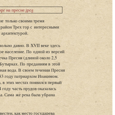
 не только своими тремя
 район Трех гор с интересными
 архитектурой.
вольно давно. В XVII веке здесь
ое население. По одной из версий
ечка Пресня (длиной около 2,5
 Бутырках. По преданиям в этой
ная вода. В своем течении Пресня
83 году патриархом Иоакимом.
, в этих местах появился первый
 году часть прудов оказалась
а. Сама же река была убрана
вестен, как место государева