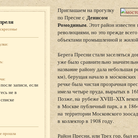
Приглашаем на прогулку
Денисом
по Пресне с
преля
Ромодиным
. Этот район известен
скресенье
революциями, но это прежде всего
объектами промышленной и жилой
улки:
Берега Пресни стали заселяться до
уже было сравнительно значительн
ь:
название району дала небольшая р
км), берущая начало в московских
чи:
речке была чистая прозрачная прес
после записи, если
имела четыре пруда, вырытых в 16
есь не в
Позже, на рубеже XVIII–XIX веков
 списке
в Москве публичный парк, а в 1864
на территории Московского зоосад
в коллектор в 1908 году.
же прошла
Район Пресни, или Трех гор, был из