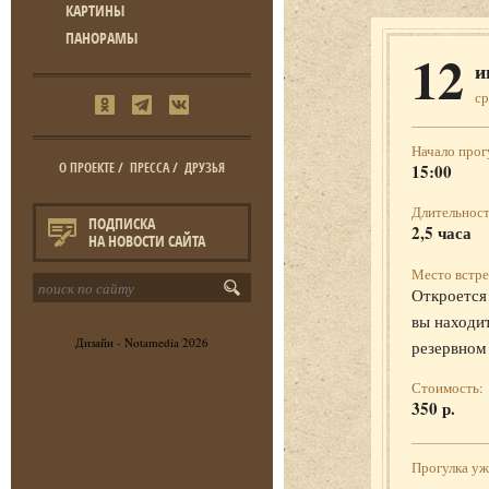
КАРТИНЫ
ПАНОРАМЫ
12
и
ср
Начало прог
О ПРОЕКТЕ
/
ПРЕССА
/
ДРУЗЬЯ
15:00
Длительност
ПОДПИСКА
2,5 часа
НА НОВОСТИ САЙТА
Место встре
Откроется 
вы находит
Дизайн -
Notamedia
2026
резервном
Стоимость:
350 р.
Прогулка у