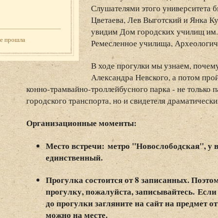
Слушателями этого университета б
Цветаева, Лев Выготский и Янка К
увидим Дом городских училищ им.
же прошла
Ремесленное училища, Археологич
В ходе прогулки мы узнаем, почему
Александра Невского, а потом пр
конно-трамвайно-троллейбусного парка - не только 
городского транспорта, но и свидетеля драматически
Организационные моменты:
Место встречи:
метро "Новослободская", у 
единственный.
Прогулка состоится от 8 записанных. Поэтом
прогулку, пожалуйста, записывайтесь.
Если 
до прогулки загляните на сайт на предмет 
можно на месте.