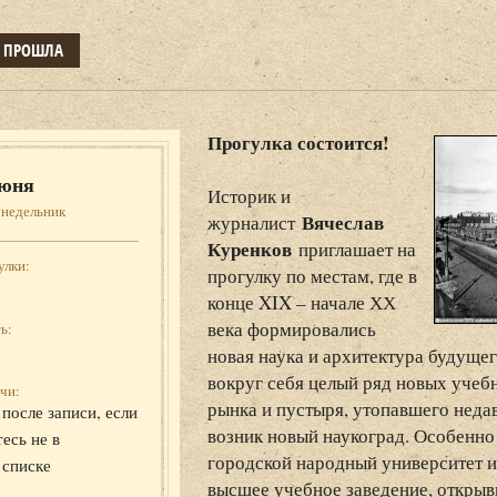
Е ПРОШЛА
Прогулка состоится!
юня
Историк и
онедельник
Вячеслав
журналист
Куренков
приглашает на
улки:
прогулку по местам, где в
конце XIX – начале ХХ
века формировались
ь:
новая наука и архитектура будуще
вокруг себя целый ряд новых учебн
чи:
рынка и пустыря, утопавшего недав
после записи, если
возник новый наукоград. Особенно
есь не в
городской народный университет и
 списке
высшее учебное заведение, откры