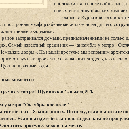
продолжился и после войны, когда
новых исследовательских комплекс
— комплекс Курчатовского институ
ли построены комфортабельные жилые дома для его сотрудни
е жили ученые-академики.
район застраивался домами, предназначенными не только дл
х. Самый известный среди них — ансамбль у метро «Октяб
Немецкие дворы». На нашей прогулке мы вспомним архитект
ворим о научных проектах, создававшихся здесь, и о выда
Щукино в разные годы.
нные моменты:
стречи: у метро "Щукинская", выход №4.
м у метро "Октябрьское поле"
 состоится от 8 записанных. Поэтому, если вы хотите по
йтесь. Если вы идете без записи, за два часа до прогулк
 Оплатить прогулку можно на месте.