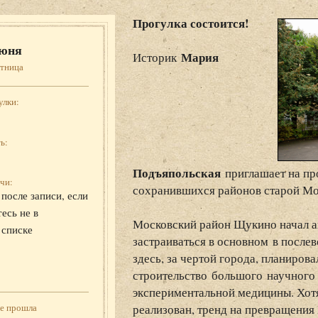
Прогулка состоится!
юня
Мария
Историк
ятница
улки:
ь:
Подъяпольская
приглашает на пр
чи:
сохранившихся районов старой М
после записи, если
есь не в
Московский район Щукино начал ак
 списке
застраиваться в основном в послев
здесь, за чертой города, планиров
строительство большого научного 
экспериментальной медицины. Хотя 
реализован, тренд на превращени
же прошла