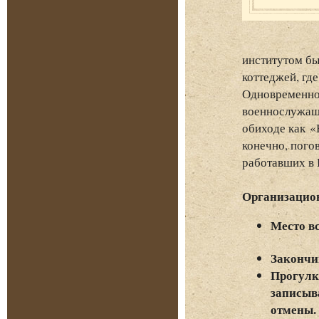
институтом бы
коттеджей, гд
Одновременно 
военнослужащи
обиходе как «
конечно, пого
работавших в 
Организацио
Место в
Закончи
Прогулка
записыва
отмены.