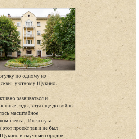
огулку по одному из
осквы- уютному Щукино.
тивно развиваться и
оенные годы, хотя еще до войны
алось масштабное
комплекса - Института
этот проект так и не был
я Щукино в научный городок