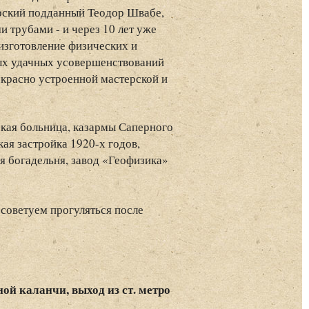
царский подданный Теодор Швабе,
 трубами - и через 10 лет уже
 изготовление физических и
ых удачных усовершенствований
екрасно устроенной мастерской и
кая больница, казармы Саперного
кая застройка 1920-х годов,
я богадельня, завод «Геофизика»
 советуем прогуляться после
ной каланчи, выход из ст. метро