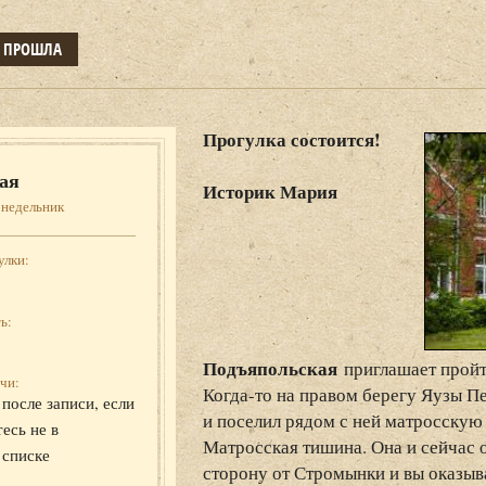
Е ПРОШЛА
Прогулка состоится!
ая
Историк Мария
онедельник
улки:
ь:
Подъяпольская
приглашает пройт
чи:
Когда-то на правом берегу Яузы П
после записи, если
и поселил рядом с ней матросскую
есь не в
Матросская тишина. Она и сейчас о
 списке
сторону от Стромынки и вы оказыв