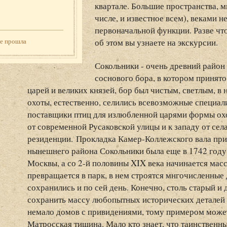
квартале. Большие пространства, 
числе, и известное всем), веками 
первоначальной функции. Разве что
об этом вы узнаете на экскурсии.
же прошла
Сокольники - очень древний район
соснового бора, в котором принято
царей и великих князей, бор был чистым, светлым, в 
охоты, естественно, селились всевозможные специали
поставщики птиц для излюбленной царями формы охо
от современной Русаковской улицы и к западу от се
резиденции. Прокладка Камер-Коллежского вала прив
нынешнего района Сокольники была еще в 1742 год
Москвы, а со 2-й половины XIX века начинается масс
превращается в парк, в нем строятся мнгочисленные 
сохранились и по сей день. Конечно, столь старый и 
сохранить массу любопытных исторических деталей и
немало домов с привидениями, тому примером может
Матросская тишина. Мало кто знает, что таинственны