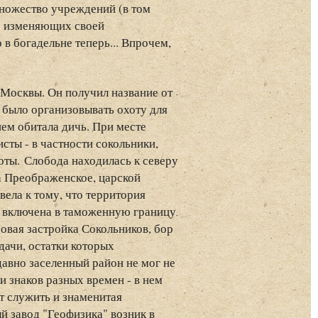
множество учреждений (в том
не изменяющих своей
 в богадельне теперь... Впрочем,
 Москвы. Он получил название от
 было организовывать охоту для
нем обитала дичь. При месте
сты - в частности сокольники,
ты. Слобода находилась к северу
ла Преображенское, царской
ела к тому, что территория
у включена в таможенную границу
овая застройка Сокольников, бор
дачи, остатки которых
давно заселенный район не мог не
 знаков разных времен - в нем
 служить и знаменитая
й завод "Геофизика" возник в