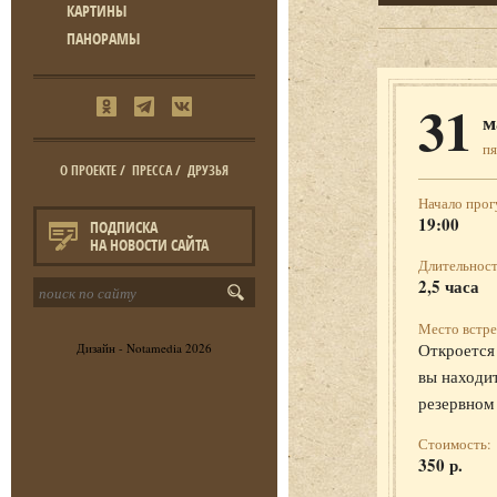
КАРТИНЫ
ПАНОРАМЫ
31
м
п
О ПРОЕКТЕ
/
ПРЕССА
/
ДРУЗЬЯ
Начало прог
19:00
ПОДПИСКА
НА НОВОСТИ САЙТА
Длительност
2,5 часа
Место встре
Откроется 
Дизайн -
Notamedia
2026
вы находит
резервном
Стоимость:
350 р.