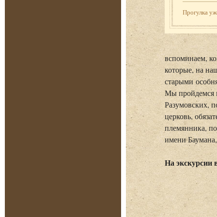
Прогулка у
вспоминаем, ко
которые, на на
старыми особн
Мы пройдемся п
Разумовских, п
церковь, обяза
племянника, по
имени Баумана,
На экскурсии 