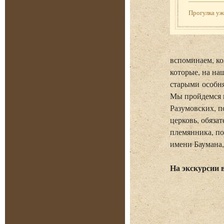
Прогулка у
вспоминаем, ко
которые, на на
старыми особн
Мы пройдемся п
Разумовских, п
церковь, обяза
племянника, по
имени Баумана,
На экскурсии 