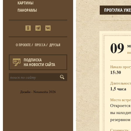
КАРТИНЫ
ПРОГУЛКА УЖ
ПАНОРАМЫ
09
м
О ПРОЕКТЕ
/
ПРЕССА
/
ДРУЗЬЯ
п
ПОДПИСКА
НА НОВОСТИ САЙТА
Начало прог
15:30
Длительност
1,5 часа
Дизайн -
Notamedia
2026
Место встре
Откроется 
вы находит
резервном
Стоимость: