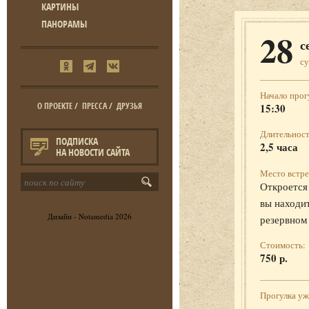
КАРТИНЫ
ПАНОРАМЫ
28
с
с
Начало прог
О ПРОЕКТЕ
/
ПРЕССА
/
ДРУЗЬЯ
15:30
Длительност
ПОДПИСКА
2,5 часа
НА НОВОСТИ САЙТА
Место встре
Откроется 
вы находит
Дизайн -
Notamedia
2026
резервном
Стоимость:
750 р.
Прогулка у