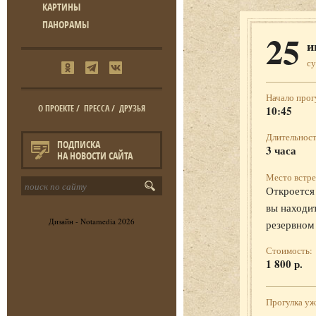
КАРТИНЫ
ПАНОРАМЫ
25
и
с
Начало прог
О ПРОЕКТЕ
/
ПРЕССА
/
ДРУЗЬЯ
10:45
Длительност
ПОДПИСКА
3 часа
НА НОВОСТИ САЙТА
Место встре
Откроется 
вы находит
Дизайн -
Notamedia
2026
резервном
Стоимость:
1 800 р.
Прогулка у