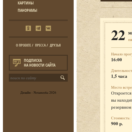
КАРТИНЫ
ПАНОРАМЫ
22
м
п
О ПРОЕКТЕ
/
ПРЕССА
/
ДРУЗЬЯ
Начало прог
16:00
ПОДПИСКА
НА НОВОСТИ САЙТА
Длительност
1,5 часа
Место встре
Откроется 
Дизайн -
Notamedia
2026
вы находит
резервном
Стоимость:
900 р.