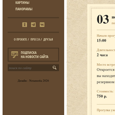
КАРТИНЫ
ПАНОРАМЫ
03
н
п
Начало прог
О ПРОЕКТЕ
/
ПРЕССА
/
ДРУЗЬЯ
15:00
Длительност
ПОДПИСКА
2 часа
НА НОВОСТИ САЙТА
Место встре
Откроется 
вы находит
Дизайн -
Notamedia
2026
резервном
Стоимость:
750 р.
Прогулка у