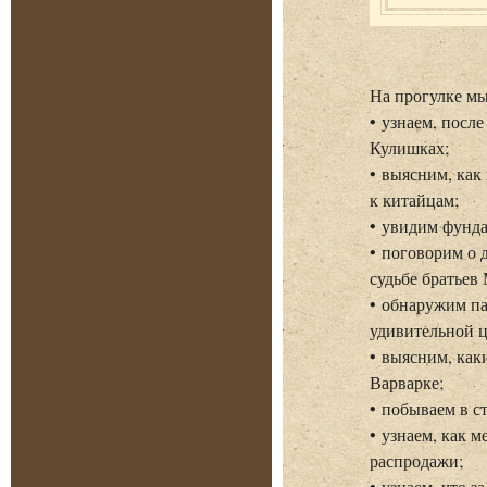
На прогулке м
• узнаем, посл
Кулишках;
• выясним, как
к китайцам;
• увидим фунда
• поговорим о 
судьбе братьев
• обнаружим па
удивительной ц
• выясним, как
Варварке;
• побываем в 
• узнаем, как 
распродажи;
• узнаем, что 