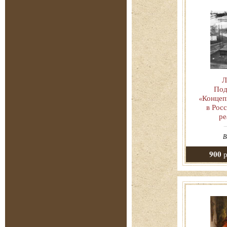
Л
Под
«Концеп
в Росс
ре
В
900
р