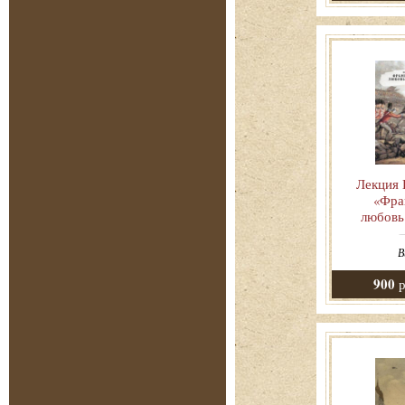
Лекция 
«Фра
любовь
В
900
р