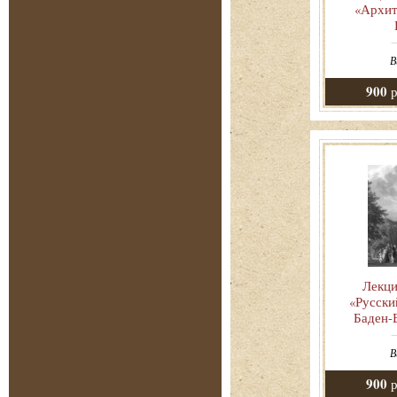
«Архит
В
900
р
Лекци
«Русски
Баден-Б
В
900
р