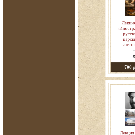
Лекци
«Иностр
русск
царск
частн
В
700
р
Лекция