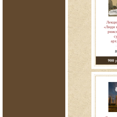
Лекци
«Люди н
рижс
с
арх
В
900
р