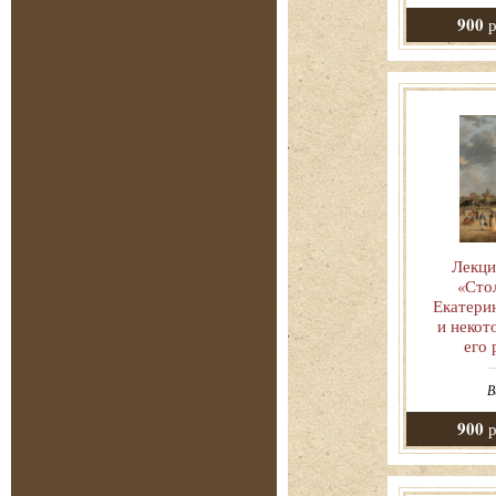
900
р
Лекци
«Стол
Екатери
и некот
его 
В
900
р