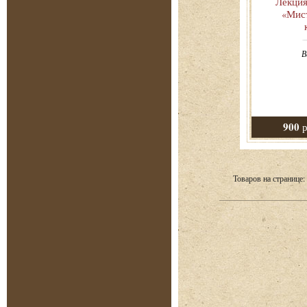
Лекция
«Мис
В
900
р
Товаров на странице: