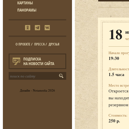
КАРТИНЫ
ПАНОРАМЫ
18
и
че
О ПРОЕКТЕ
/
ПРЕССА
/
ДРУЗЬЯ
Начало прог
19:30
ПОДПИСКА
НА НОВОСТИ САЙТА
Длительност
1.5 часа
Место встре
Откроется 
Дизайн -
Notamedia
2026
вы находит
резервном
Стоимость:
250 р.