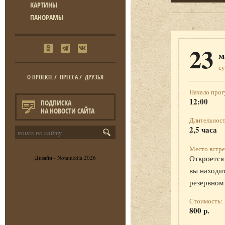
КАРТИНЫ
ПАНОРАМЫ
23
м
с
О ПРОЕКТЕ
/
ПРЕССА
/
ДРУЗЬЯ
Начало прог
12:00
ПОДПИСКА
НА НОВОСТИ САЙТА
Длительност
2,5 часа
Место встре
Откроется 
Дизайн -
Notamedia
2026
вы находит
резервном
Стоимость:
800 р.