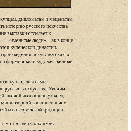
упцам, дипломатам и меценатам,
ть историю русского искусства
ние выставки отсылает к
 — «именитые люди». Так в конце
этой купеческой династии.
произведений искусства своего
ки и формировали художественный
йшая купеческая семья
внерусского искусства. Увидим
ой школой иконописи, узнаем,
и миниатюрной живописи и чем
кой и новгородской традиции.
тям строгановских икон.
ьное, почти камерное