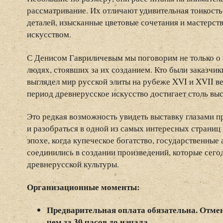
рассматривание. Их отличают удивительная тонкост
деталей, изысканные цветовые сочетания и мастерст
искусством.
С Денисом Гавриличевым мы поговорим не только о 
людях, стоявших за их созданием. Кто были заказчик
выглядел мир русской элиты на рубеже XVI и XVII в
период древнерусское искусство достигает столь вы
Это редкая возможность увидеть выставку глазами 
и разобраться в одной из самых интересных страниц
эпохе, когда купеческое богатство, государственные
соединились в создании произведений, которые сег
древнерусской культуры.
Организационные моменты:
Предварительная оплата обязательна. Отмен
чем за 30 часов до начала