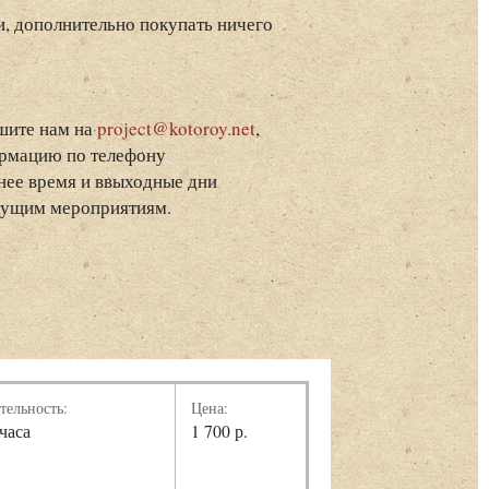
и, дополнительно покупать ничего
ишите нам на
project@kotoroy.net
,
ормацию по телефону
рнее время и ввыходные дни
екущим мероприятиям.
тельность:
Цена:
 часа
1 700 р.