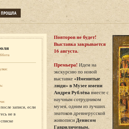
Е ПРОШЛА
Повторов не будет!
Выставка закрывается
юля
16 августа.
уббота
Премьера!
Идем на
улки:
экскурсию по новой
«Именитые
выставке
люди» в Музее имени
ь:
Андрея Рублёва
вместе с
научным сотрудником
чи:
музея, одним из лучших
после записи, если
знатоков древнерусской
есь не в
Денисом
живописи
 списке
Гавриличевым.