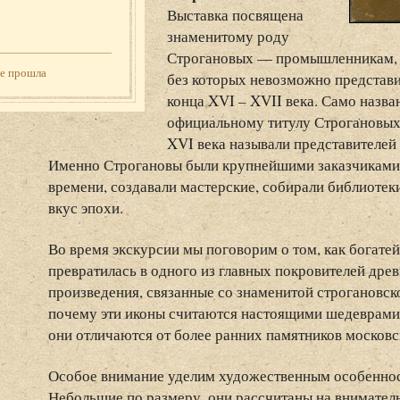
Выставка посвящена
знаменитому роду
Строгановых — промышленникам, к
же прошла
без которых невозможно представи
конца XVI – XVII века. Само назва
официальному титулу Строгановых
XVI века называли представителей 
Именно Строгановы были крупнейшими заказчиками 
времени, создавали мастерские, собирали библиоте
вкус эпохи.
Во время экскурсии мы поговорим о том, как богате
превратилась в одного из главных покровителей дре
произведения, связанные со знаменитой строгановск
почему эти иконы считаются настоящими шедеврам
они отличаются от более ранних памятников московс
Особое внимание уделим художественным особеннос
Небольшие по размеру, они рассчитаны на внимател