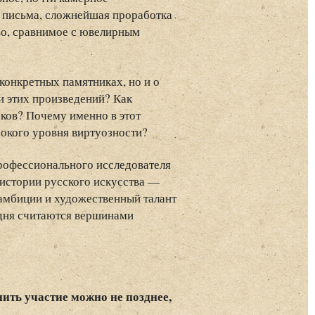
ь письма, сложнейшая проработка
во, сравнимое с ювелирным
конкретных памятниках, но и о
и этих произведений? Как
еков? Почему именно в этот
сокого уровня виртуозности?
профессионального исследователя
 истории русского искусства —
 амбиции и художественный талант
одня считаются вершинами
ить участие можно не позднее,