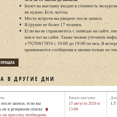
Билет на выставку входит в стоимость экскурси
не нужно. Есть льготы.
Место встречи вы увидите после записи.
В группе не более 17 человек.
Если вы не справляетесь с записью на сайте, п
или в чат на сайте. Также можно уточнить инф
+79250817854 с 10:00 до 19:00 по мск. В вече
принимаются сообщения и звонки только по т
Е ПРОШЛА
А В ДРУГИЕ ДНИ
ечи:
Начало прогулки:
Дли
 после записи, если вы
15 августа 2026 в
1,5
ь не в резервном списке
13:00
и на прогулку необходимо