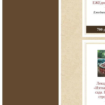
ЕЖЕдне
Ежеднев
700
р
Лекц
«Изгна
сада.
стр