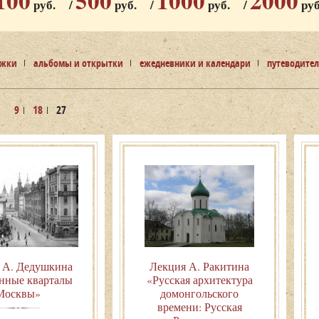
100
500
1000
2000
руб.
/
руб.
/
руб.
/
руб
ижки
альбомы и открытки
ежедневники и календари
путеводите
9
18
27
 А. Дедушкина
Лекция А. Ракитина
нные кварталы
«Русская архитектура
Москвы»
домонгольского
времени: Русская