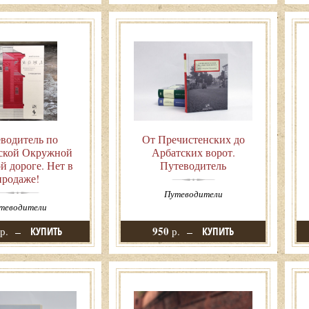
водитель по
От Пречистенских до
ской Окружной
Арбатских ворот.
й дороге. Нет в
Путеводитель
продаже!
Путеводители
теводители
950
р.
КУПИТЬ
р.
КУПИТЬ