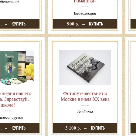
Романика»
идеолекции
Видеолекции
900
.
КУПИТЬ
р.
КУПИТЬ
опедия нашего
Фотопутешествие по
а. Здравствуй,
Москве начала XX века
школа!
Альбомы
логи, другое
3 100
.
КУПИТЬ
р.
КУПИТЬ