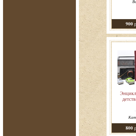
В
900
р
Энцикл
детств
Ката
800
р