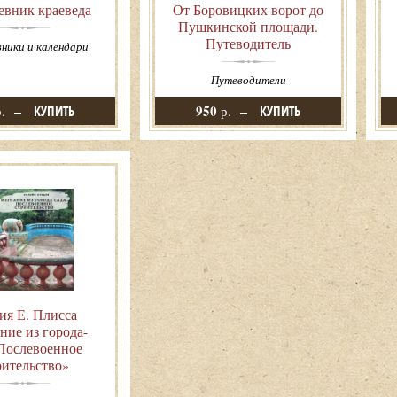
вник краеведа
От Боровицких ворот до
Пушкинской площади.
Путеводитель
ники и календари
Путеводители
950
.
КУПИТЬ
р.
КУПИТЬ
ия Е. Плисса
ние из города-
 Послевоенное
оительство»