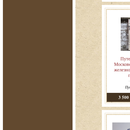
Путе
Москов
железно
Пу
3 500