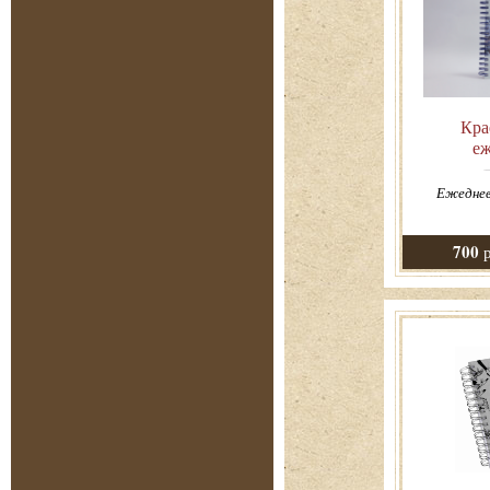
Кра
е
Ежеднев
700
р