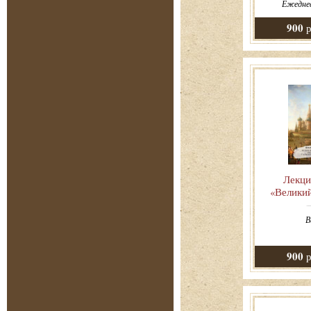
Ежеднев
900
р
Лекци
«Велики
В
900
р