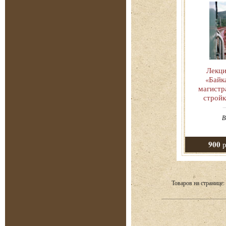
Лекци
«Байк
магистр
стройк
В
900
р
Товаров на странице: