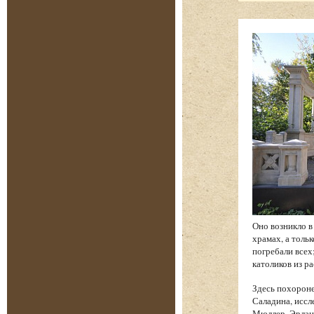
Оно возникло в
храмах, а толь
погребали всех
католиков из р
Здесь похорон
Саладина, иссл
Мюллер, Эрланг