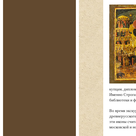
купцам, диплом
Именно Строган
библиотеки и 
Во время экску
древнерусского
эти иконы счи
московской и н