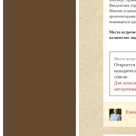
Введенских гор
Многие усыпал
архитекторами 
покоящихся зде
Место встречи
количестве люд
Место встре
Откроется 
находитесь
списке
Для запис
авторизова
Елен