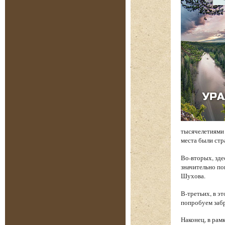
тысячелетиями 
места были стр
Во-вторых, зде
значительно по
Шухова.
В-третьих, в э
попробуем забр
Наконец, в рам