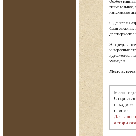
Особое внимани
внимательное, 
изысканные цве
С Денисом Гавр
были заказчики
древнерусское 
Это редкая воз
интересных стр
художественный
культуры.
Место встречи
Место встре
Откроется 
находитесь
списке
Для запис
авторизова