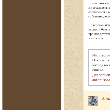
Поговорим мы и
и увеселительн
отоплением и в
собственную у
Но героями наш
на левом берег
прошло детство
и его круга.
Место встре
Откроется 
находитесь
списке
Для запис
авторизова
Алек