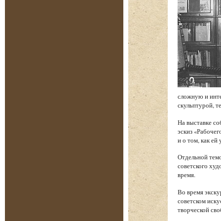
сложную и инт
скульптурой, т
На выставке со
эскиз «Рабочег
и о том, как е
Отдельной темо
советского худ
время.
Во время экску
советском иску
творческой сво