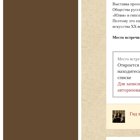
Выставка прохо
Общества русск
«Юлия» и гипсо
Поэтому это ещ
искусства XX в
Место встречи 
Место встре
Откроется 
находитесь
списке
Для запис
авторизова
Гид 