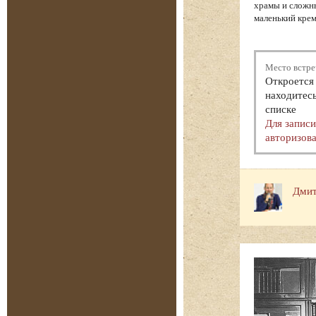
храмы и сложн
маленький крем
Место встре
Откроется 
находитесь
списке
Для запис
авторизова
Дмит