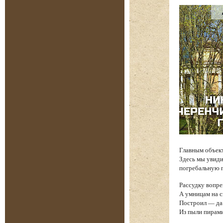
Главным объек
Здесь мы увиди
погребальную п
Рассудку вопре
А умницам на 
Построил — да 
Из пыли пирам