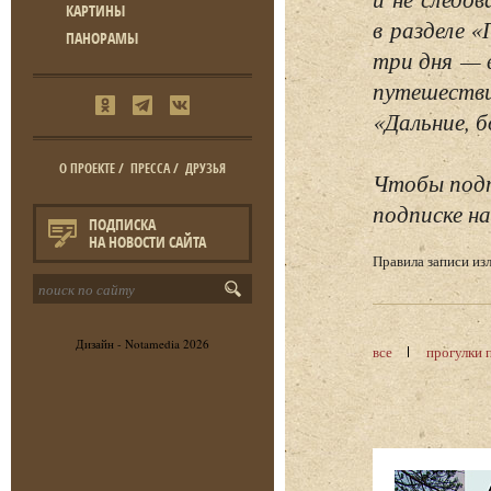
КАРТИНЫ
в разделе 
ПАНОРАМЫ
три дня — 
путешестви
«Дальние, б
О ПРОЕКТЕ
/
ПРЕССА
/
ДРУЗЬЯ
Чтобы подп
подписке на
ПОДПИСКА
НА НОВОСТИ САЙТА
Правила записи и
Дизайн -
Notamedia
2026
все
прогулки 