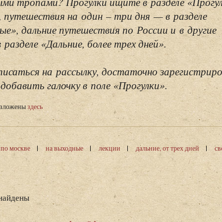
ми тропами? Прогулки ищите в разделе «Прогу
, путешествия на один – три дня — в разделе
ые», дальние путешествия по России и в другие
разделе «Дальние, более трех дней».
исаться на рассылку, достаточно зарегистриро
добавить галочку в поле «Прогулки».
изложены
здесь
 по москве
на выходные
лекции
дальние, от трех дней
св
 найдены