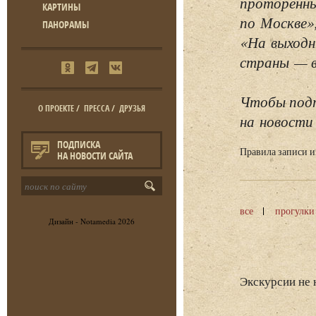
проторенны
КАРТИНЫ
по Москве»
ПАНОРАМЫ
«На выходн
страны — в 
Чтобы подп
О ПРОЕКТЕ
/
ПРЕССА
/
ДРУЗЬЯ
на новости 
ПОДПИСКА
Правила записи 
НА НОВОСТИ САЙТА
все
прогулки
Дизайн -
Notamedia
2026
Экскурсии не