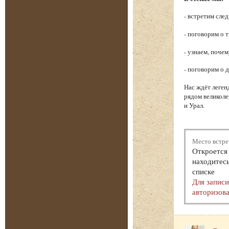
- встретим сле
- поговорим о 
- узнаем, поче
- поговорим о 
Нас ждёт леген
рядом великоле
и Урал.
Место встре
Откроется 
находитесь
списке
Для запис
авторизова