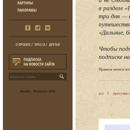
КАРТИНЫ
в разделе 
ПАНОРАМЫ
три дня — 
путешестви
«Дальние, б
О ПРОЕКТЕ
/
ПРЕССА
/
ДРУЗЬЯ
Чтобы подп
подписке на
ПОДПИСКА
НА НОВОСТИ САЙТА
Правила записи и
Дизайн -
Notamedia
2026
все
прогулки 