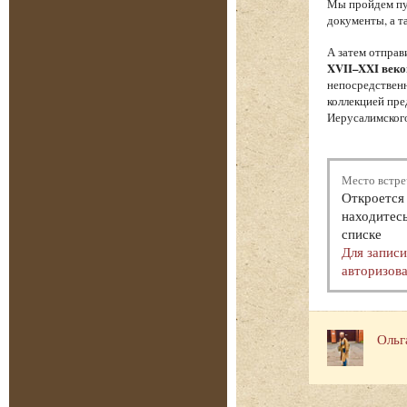
Мы пройдем пут
документы, а т
А затем отпра
XVII–XXI веко
непосредственн
коллекцией пре
Иерусалимского
Место встре
Откроется 
находитесь
списке
Для запис
авторизова
Ольг