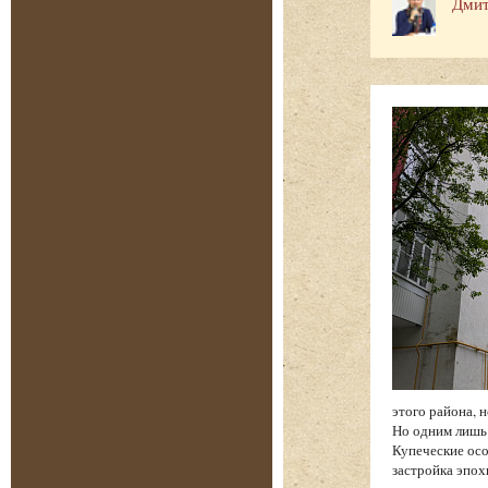
Дмит
этого района, 
Но одним лишь
Купеческие осо
застройка эпох