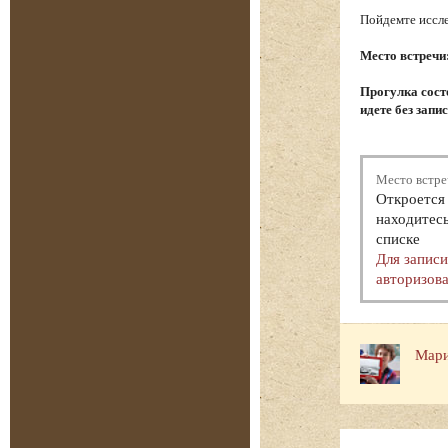
Пойдемте иссле
Место встречи
Прогулка состо
идете без запи
Место встре
Откроется 
находитесь
списке
Для запис
авторизова
Мари