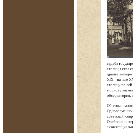
судьба государ
столицы стал с
драйва, неукро
XIX – начале Х
столицу по сей
в основу знаме
обсерватория, 
Об этом и мног
Одновременно с
советской, сов
Особенно интер
экзистенциаль