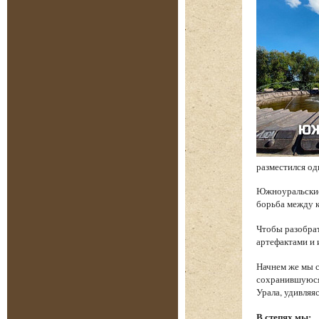
разместился од
Южноуральские 
борьба между к
Чтобы разобрат
артефактами и 
Начнем же мы с
сохранившуюся 
Урала, удивляя
В степях мы: