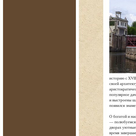
историю с XVII
своей архитект
аристократичес
популярное дач
и выстроены шл
появился знам
О богатой и на
— полюбуемся 
дворах уютные 
время завершае