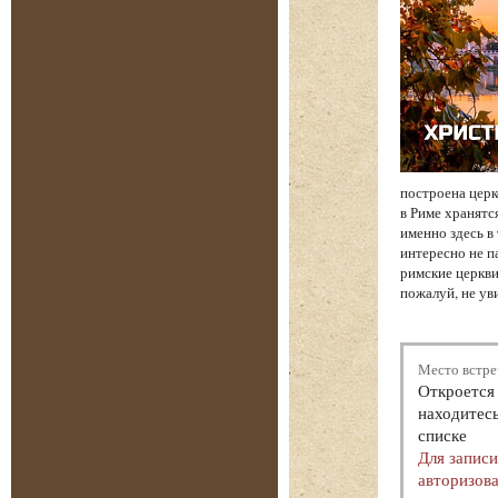
построена церк
в Риме хранятс
именно здесь в
интересно не па
римские церкви
пожалуй, не ув
Место встре
Откроется 
находитесь
списке
Для запис
авторизова