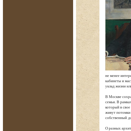
не менее интере
кабинеты и мас
уклад жизни ил
В Москве сохра
семьи. В рамка
который в свое
живут потомки 
собственный до
О разных архит