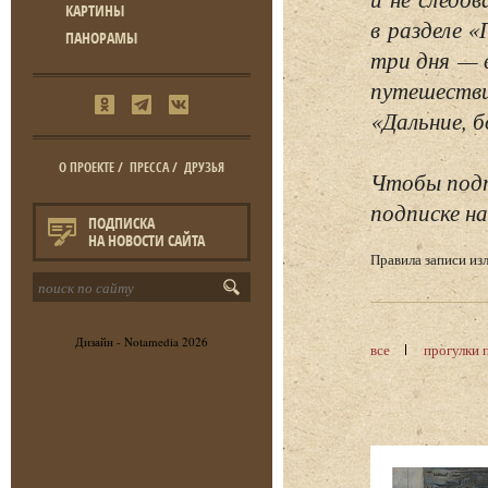
КАРТИНЫ
в разделе 
ПАНОРАМЫ
три дня — 
путешестви
«Дальние, б
О ПРОЕКТЕ
/
ПРЕССА
/
ДРУЗЬЯ
Чтобы подп
подписке на
ПОДПИСКА
НА НОВОСТИ САЙТА
Правила записи и
Дизайн -
Notamedia
2026
все
прогулки 