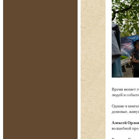
Время меняет г
людей и событи
Однако в книга
домовые, живу
Алексей Орло
волшебной проз