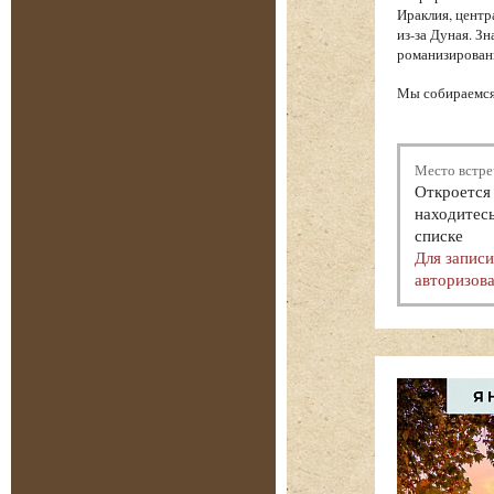
Ираклия, центр
из-за Дуная. З
романизированн
Мы собираемся 
Место встре
Откроется 
находитесь
списке
Для запис
авторизова