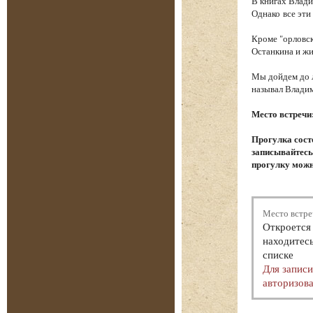
В книгах Влади
Однако все эти
Кроме "орловск
Останкина и ж
Мы дойдем до л
называл Влади
Место встречи
Прогулка сост
записывайтесь.
прогулку можн
Место встре
Откроется 
находитесь
списке
Для запис
авторизова