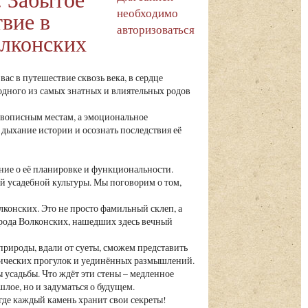
необходимо
вие в
авторизоваться
олконских
ас в путешествие сквозь века, в сердце
одного из самых знатных и влиятельных родов
живописным местам, а эмоциональное
дыхание истории и осознать последствия её
ение о её планировке и функциональности.
й усадебной культуры. Мы поговорим о том,
лконских. Это не просто фамильный склеп, а
рода Волконских, нашедших здесь вечный
природы, вдали от суеты, сможем представить
антических прогулок и уединённых размышлений.
усадьбы. Что ждёт эти стены – медленное
лое, но и задуматься о будущем.
 где каждый камень хранит свои секреты!