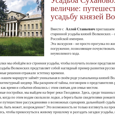
величие: путешест
усадьбу князей В
Аллой Станкевич
Вместе с
приглашаем в
старинной усадьбы князей Волконских – 
Российской империи.
Эта экскурсия – не просто прогулка по 
погружение, позволяющее почувствовать 
неумолимого хода.
улки мы обойдём все строения усадьбы, чтобы получить полное представл
садьбы Волконских представляет собой наглядный пример развития русско
рные решения отражали эстетику времени.
в нашем маршруте займёт уникальная в своём роде усыпальница князей Во
итектурный шедевр. Мы раскроем её тайны, поговорим о представителях 
, как время и события обошлись с этим святым для семьи местом.
ные постройки, мы выйдем на берег реки Гвоздянки. Здесь, среди тишины 
на, когда по этим водам скользили лодки, а берега были свидетелями ром
 путешествие рассуждениями о возможных сценариях дальнейшей судьбы 
и, быть может, возрождение? Это возможность не только взглянуть на прош
сь, чтобы прикоснуться к живому прошлому и разгадать загадки усадьбы,