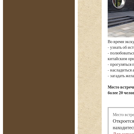
Во время экск
- узнать об и
- полюбовать
китайским ор
- прогуляться
- насладиться
- загадать жел
Место встречи
более 20 чело
Место встр
Откроется
находитес
Для запис