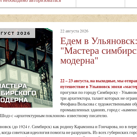
22 августа 2026
Едем в Ульяновск
"Мастера симбирс
модерна"
22
– 23 августа, на выходные, мы отпр
путешествие в Ульяновск эпохи «масте
прогулки по городу Симбирску - Ульяновс
три архитектора, талант которых не огр
Феофана Вольсова с художественными обр
промышленных зданиях, город с «каменн
 Шодэ с «архитектурным поклоном» известному писателю.
новск (до 1924 г. Симбирск) как родину Карамзина и Гончарова, но в перв
, когда советская идеология помогла не разрушить. Из всех губернских г