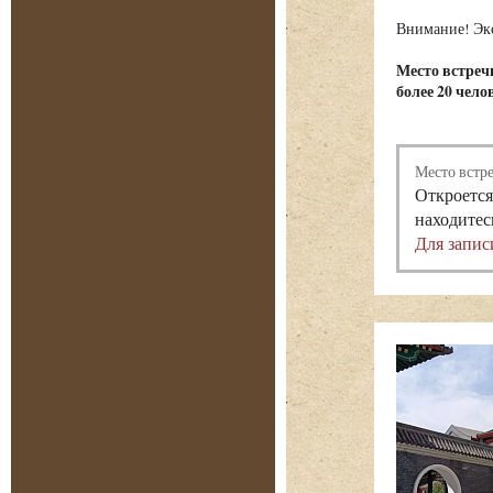
Внимание! Экс
Место встречи
более 20 чело
Место встр
Откроется
находитес
Для запис