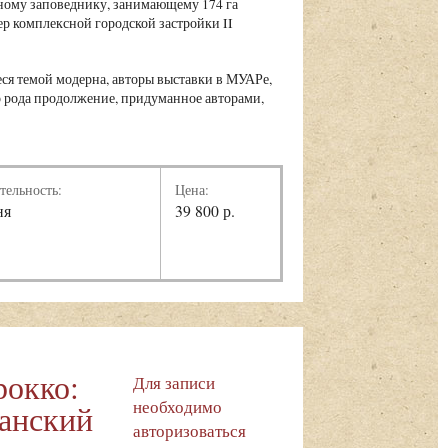
ному заповеднику, занимающему 174 га
р комплексной городской застройки II
я темой модерна, авторы выставки в МУАРе,
его рода продолжение, придуманное авторами,
тельность:
Цена:
ня
39 800 р.
рокко:
Для записи
необходимо
анский
авторизоваться