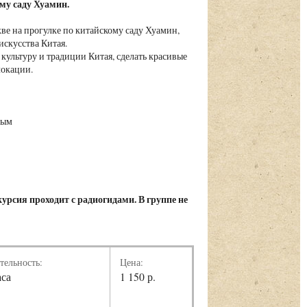
му саду Хуамин.
кве на прогулке по китайскому саду Хуамин,
искусства Китая.
культуру и традиции Китая, сделать красивые
локации.
ным
урсия проходит с радиогидами. В группе не
тельность:
Цена:
аса
1 150 р.