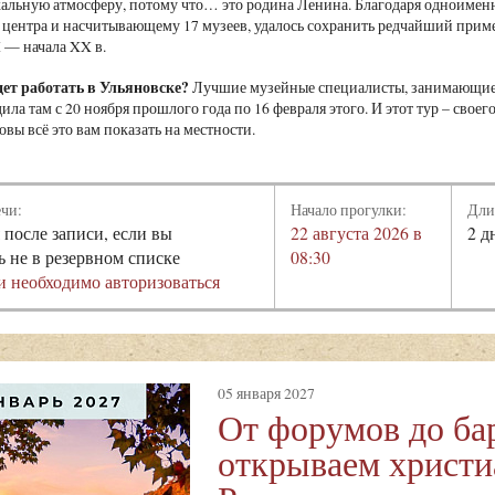
альную атмосферу, потому что… это родина Ленина. Благодаря одноимен
 центра и насчитывающему 17 музеев, удалось сохранить редчайший приме
 — начала XX в.
дет работать в Ульяновске?
Лучшие музейные специалисты, занимающиес
ила там с 20 ноября прошлого года по 16 февраля этого. И этот тур – сво
овы всё это вам показать на местности.
ечи:
Начало прогулки:
Дли
 после записи, если вы
22 августа 2026 в
2 д
ь не в резервном списке
08:30
и необходимо авторизоваться
05 января 2027
От форумов до ба
открываем христи