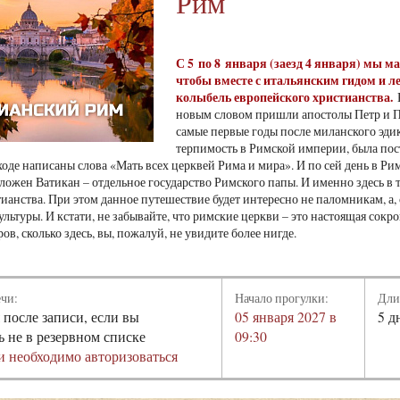
Рим
С 5 по 8 января (заезд 4 января) мы 
чтобы вместе с итальянским гидом и л
колыбель европейского христианства.
К
новым словом пришли апостолы Петр и Па
самые первые годы после миланского эди
терпимость в Римской империи, была пос
ходе написаны слова «Мать всех церквей Рима и мира». И по сей день в Р
оложен Ватикан – отдельное государство Римского папы. И именно здесь в 
анства. При этом данное путешествие будет интересно не паломникам, а, ск
ультуры. И кстати, не забывайте, что римские церкви – это настоящая со
ов, сколько здесь, вы, пожалуй, не увидите более нигде.
ечи:
Начало прогулки:
Дли
 после записи, если вы
05 января 2027 в
5 д
ь не в резервном списке
09:30
и необходимо авторизоваться