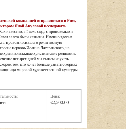
маленькой компанией отправляемся в Рим,
ектором Яной Акуловой исследовать
ак известно, в I веке сюда с проповедью и
вел за что были казнены. Именно здесь в
кта, провозгласившего религиозную
троена церковь Иоанна Латеранского, на
име хранятся важные христианские реликвии,
течение четырех дней мы станем изучать
орее, тем, кто хочет больше узнать о корнях
кровищница мировой художественной культуры,
тельность:
Цена:
ней
€2,500.00