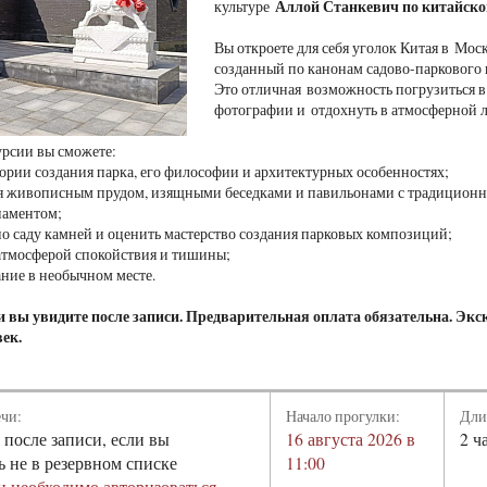
Аллой Станкевич
по китайско
культуре
Вы откроете для себя уголок Китая в Мос
созданный по канонам садово-паркового 
Это отличная возможность погрузиться в 
фотографии и отдохнуть в атмосферной 
урсии вы сможете:
стории создания парка, его философии и архитектурных особенностях;
ся живописным прудом, изящными беседками и павильонами с традицион
наментом;
 по саду камней и оценить мастерство создания парковых композиций;
 атмосферой спокойствия и тишины;
ание в необычном месте.
 вы увидите после записи. Предварительная оплата обязательна. Экск
век.
ечи:
Начало прогулки:
Дли
 после записи, если вы
16 августа 2026 в
2 ч
ь не в резервном списке
11:00
и необходимо авторизоваться