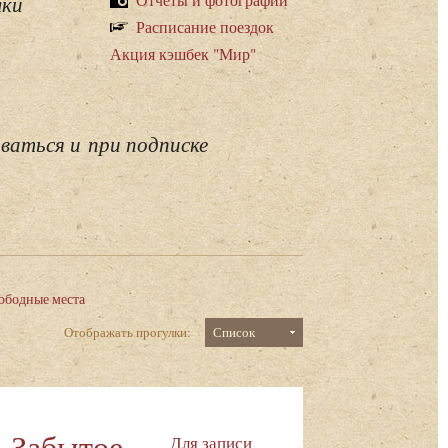
лки
Расписание поездок
Акция кэшбек "Мир"
ваться и при подписке
ободные места
Отображать прогулки:
Список
. Забытое
Для записи