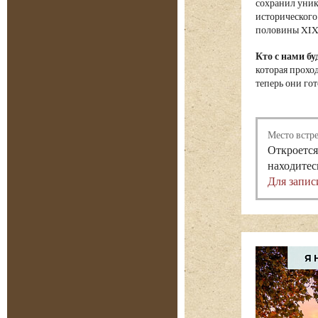
сохранил уник
исторического
половины XIX
Кто с нами бу
которая проход
теперь они гот
Место встр
Откроется
находитес
Для запис