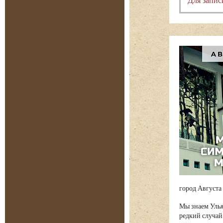
город Августа
Мы знаем Улья
редкий случай