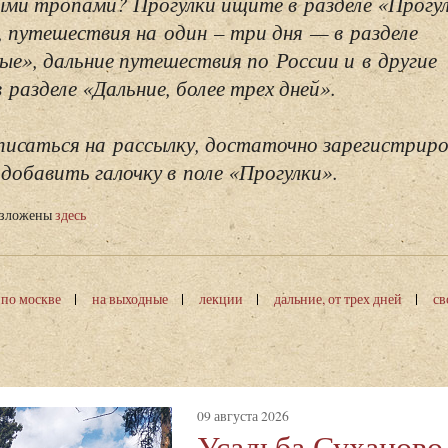
ми тропами? Прогулки ищите в разделе «Прогу
, путешествия на один – три дня — в разделе
ые», дальние путешествия по России и в другие
разделе «Дальние, более трех дней».
исаться на рассылку, достаточно зарегистриро
добавить галочку в поле «Прогулки».
изложены
здесь
 по москве
на выходные
лекции
дальние, от трех дней
св
09 августа 2026
Усадьба Суханово