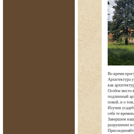
Во время прог
Архитектура у
как архитекту
Особое место 
подлинный арх
покой, и о том
Изучив усадеб
себе те време
Завершим наше
разрушение ил
Присоединяйте