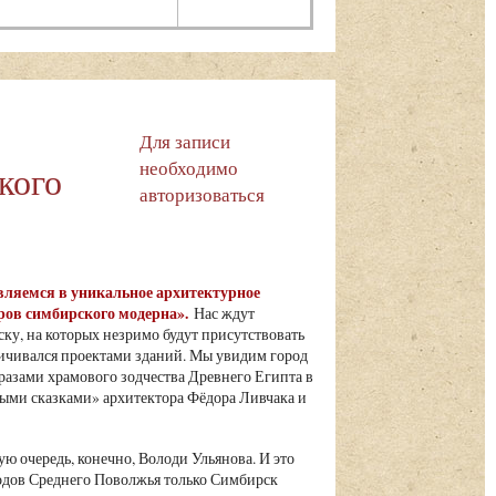
:
Для записи
необходимо
кого
авторизоваться
авляемся в уникальное архитектурное
ров симбирского модерна».
Нас ждут
ку, на которых незримо будут присутствовать
аничивался проектами зданий. Мы увидим город
азами храмового зодчества Древнего Египта в
ыми сказками» архитектора Фёдора Ливчака и
ую очередь, конечно, Володи Ульянова. И это
ородов Среднего Поволжья только Симбирск