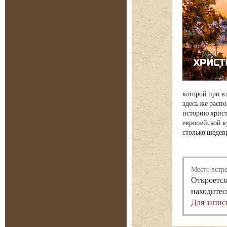
которой при в
здесь же расп
историю христи
европейской к
столько шедевр
Место встр
Откроется
находитес
Для запис