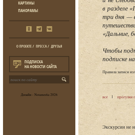
КАРТИНЫ
в разделе 
ПАНОРАМЫ
три дня — 
путешестви
«Дальние, б
О ПРОЕКТЕ
/
ПРЕССА
/
ДРУЗЬЯ
Чтобы подп
подписке на
ПОДПИСКА
НА НОВОСТИ САЙТА
Правила записи и
Дизайн -
Notamedia
2026
все
прогулки 
Экскурсии не 