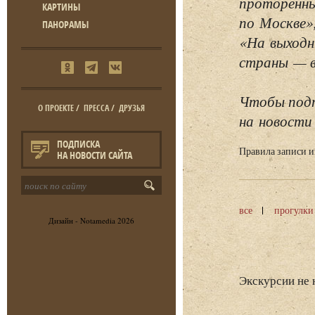
проторенны
КАРТИНЫ
по Москве»
ПАНОРАМЫ
«На выходн
страны — в 
Чтобы подп
О ПРОЕКТЕ
/
ПРЕССА
/
ДРУЗЬЯ
на новости 
ПОДПИСКА
Правила записи 
НА НОВОСТИ САЙТА
все
прогулки
Дизайн -
Notamedia
2026
Экскурсии не