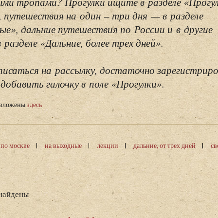
ми тропами? Прогулки ищите в разделе «Прогу
, путешествия на один – три дня — в разделе
ые», дальние путешествия по России и в другие
разделе «Дальние, более трех дней».
исаться на рассылку, достаточно зарегистриро
добавить галочку в поле «Прогулки».
изложены
здесь
 по москве
на выходные
лекции
дальние, от трех дней
св
 найдены