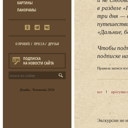
КАРТИНЫ
в разделе 
ПАНОРАМЫ
три дня — 
путешестви
«Дальние, б
О ПРОЕКТЕ
/
ПРЕССА
/
ДРУЗЬЯ
Чтобы подп
подписке на
ПОДПИСКА
НА НОВОСТИ САЙТА
Правила записи и
Дизайн -
Notamedia
2026
все
прогулки 
Экскурсии не 