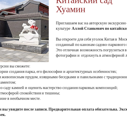
Хуамин
Приглашаем вас на авторскую экскурсию
Аллой Станкевич
по китайско
культуре
Вы откроете для себя уголок Китая в Мос
созданный по канонам садово-паркового 
Это отличная возможность погрузиться в 
фотографии и отдохнуть в атмосферной 
урсии вы сможете:
стории создания парка, его философии и архитектурных особенностях;
ся живописным прудом, изящными беседками и павильонами с традицион
наментом;
 по саду камней и оценить мастерство создания парковых композиций;
 атмосферой спокойствия и тишины;
ание в необычном месте.
 вы увидите после записи. Предварительная оплата обязательна. Экск
век.