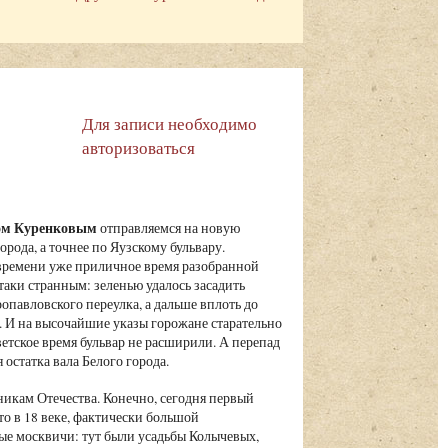
Для записи необходимо
авторизоваться
вом Куренковым
отправляемся на новую
рода, а точнее по Яузскому бульвару.
 времени уже приличное время разобранной
таки странным: зеленью удалось засадить
ропавловского переулка, а дальше вплоть до
. И на высочайшие указы горожане старательно
ветское время бульвар не расширили. А перепад
остатка вала Белого города.
икам Отечества. Конечно, сегодня первый
то в 18 веке, фактически большой
ные москвичи: тут были усадьбы Колычевых,