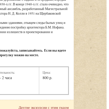
-х гг. В конце 1940-х гг. стало очевидно, что
урный ансамбль, разработанный Магистральной
тора Н. Д. Колли в 1951 на Щербаковской
тными зданиями, отыщем следы былых улиц и
леднюю постройку архитектора Б.М. Иофана.
нении излишеств в проектировании и
 пожалуйста, записывайтесь. Если вы идете
 прогулку можно на месте.
тельность:
Цена:
- 2 часа
800 р.
Другие экскурсии с этим гидом