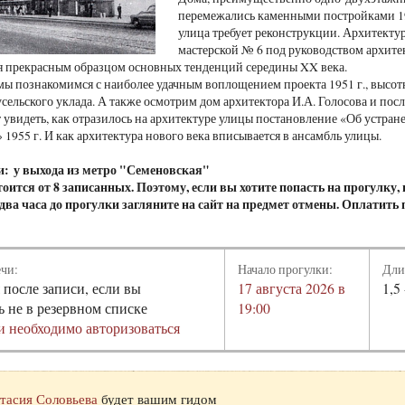
перемежались каменными постройками 1930
улица требует реконструкции. Архитект
мастерской № 6 под руководством архитек
ся прекрасным образцом основных тенденций середины XX века.
мы познакомимся с наиболее удачным воплощением проекта 1951 г., высо
сельского уклада. А также осмотрим дом архитектора И.А. Голосова и пос
 увидеть, как отразилось на архитектуре улицы постановление «Об устра
 1955 г. И как архитектура нового века вписывается в ансамбль улицы.
и: у выхода из метро "Семеновская"
оится от 8 записанных. Поэтому, если вы хотите попасть на прогулку,
а два часа до прогулки загляните на сайт на предмет отмены. Оплатить
ечи:
Начало прогулки:
Дли
 после записи, если вы
17 августа 2026 в
1,5 
ь не в резервном списке
19:00
и необходимо авторизоваться
тасия Соловьева
будет вашим гидом