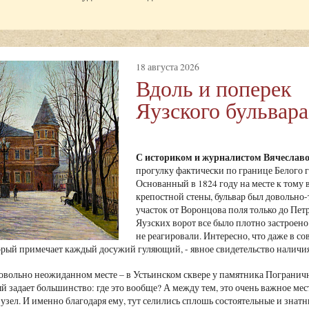
18 августа 2026
Вдоль и поперек
Яузского бульвара
С историком и журналистом Вячесла
прогулку фактически по границе Белого го
Основанный в 1824 году на месте к тому
крепостной стены, бульвар был довольно-
участок от Воронцова поля только до Пет
Яузских ворот все было плотно застроено
не реагировали. Интересно, что даже в со
торый примечает каждый досужий гуляющий, - явное свидетельство наличия 
овольно неожиданном месте – в Устьинском сквере у памятника Пограничн
й задает большинство: где это вообще? А между тем, это очень важное мес
узел. И именно благодаря ему, тут селились сплошь состоятельные и знат