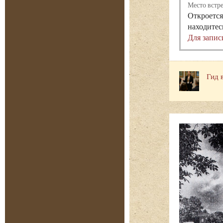
Место встр
Откроется
находитес
Для запис
Гид 