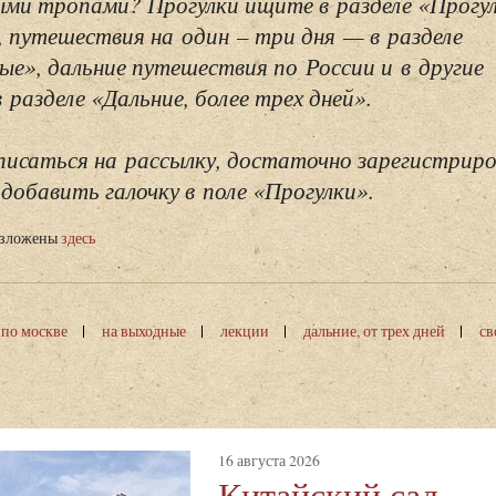
ми тропами? Прогулки ищите в разделе «Прогу
, путешествия на один – три дня — в разделе
ые», дальние путешествия по России и в другие
разделе «Дальние, более трех дней».
исаться на рассылку, достаточно зарегистриро
добавить галочку в поле «Прогулки».
изложены
здесь
 по москве
на выходные
лекции
дальние, от трех дней
св
16 августа 2026
Китайский сад