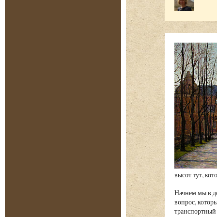
высот тут, ко
Начнем мы в д
вопрос, которы
транспортный 