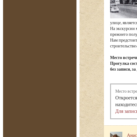
улице, являет
На экскурсии 
прежнего полу
Нам предстоит
строительстве»
Место встреч
Прогулка сост
без записи, з
Место встр
Откроется
находитес
Для запис
Анас