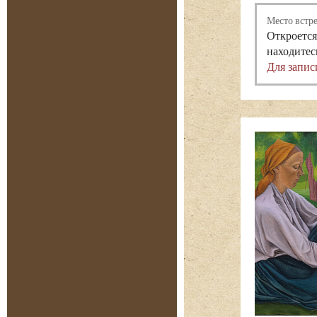
Место встр
Откроется
находитес
Для запис