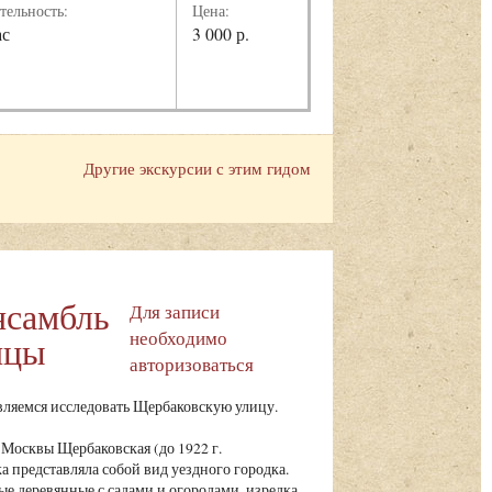
тельность:
Цена:
ас
3 000 р.
Другие экскурсии с этим гидом
нсамбль
Для записи
необходимо
ицы
авторизоваться
ляемся исследовать Щербаковскую улицу.
Москвы Щербаковская (до 1922 г.
 представляла собой вид уездного городка.
е деревянные с садами и огородами, изредка