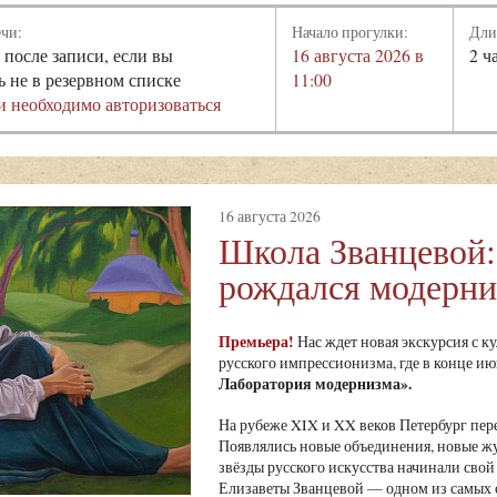
ечи:
Начало прогулки:
Дли
 после записи, если вы
16 августа 2026 в
2 ч
ь не в резервном списке
11:00
и необходимо авторизоваться
16 августа 2026
Школа Званцевой:
рождался модерн
Премьера!
Нас ждет новая экскурсия с к
русского импрессионизма, где в конце и
Лаборатория модернизма»
.
На рубеже XIX и XX веков Петербург пе
Появлялись новые объединения, новые ж
звёзды русского искусства начинали свой 
Елизаветы Званцевой — одном из самых 