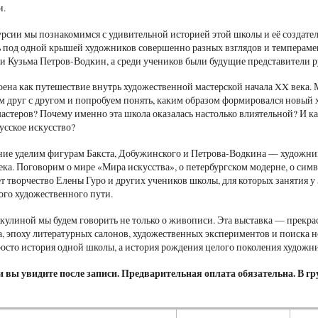
и.
урсии мы познакомимся с удивительной историей этой школы и её создате
ь под одной крышей художников совершенно разных взглядов и темперамен
 Кузьма Петров-Водкин, а среди учеников были будущие представители ру
оена как путешествие внутрь художественной мастерской начала XX века.
м друг с другом и попробуем понять, каким образом формировался новый 
мастеров? Почему именно эта школа оказалась настолько влиятельной? И 
сское искусство?
ие уделим фигурам Бакста, Добужинского и Петрова-Водкина — художни
ека. Поговорим о мире «Мира искусства», о петербургском модерне, о сим
т творчество Елены Гуро и других учеников школы, для которых занятия у
ого художественного пути.
кулиной мы будем говорить не только о живописи. Эта выставка — прекр
а, эпоху литературных салонов, художественных экспериментов и поиска н
росто история одной школы, а история рождения целого поколения художн
 вы увидите после записи. Предварительная оплата обязательна. В гру