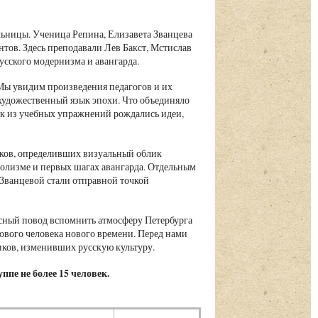
льницы. Ученица Репина, Елизавета Званцева
тов. Здесь преподавали Лев Бакст, Мстислав
сского модернизма и авангарда.
 Мы увидим произведения педагогов и их
художественный язык эпохи. Что объединяло
как из учебных упражнений рождались идеи,
ков, определивших визуальный облик
волизме и первых шагах авангарда. Отдельным
 Званцевой стали отправной точкой
асный повод вспомнить атмосферу Петербурга
ового человека нового времени. Перед нами
иков, изменивших русскую культуру.
ппе не более 15 человек.