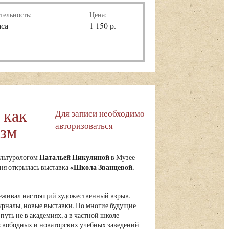
тельность:
Цена:
аса
1 150 р.
 как
Для записи необходимо
авторизоваться
изм
Натальей Никулиной
ультурологом
в Музее
«Школа Званцевой.
юня открылась выставка
реживал настоящий художественный взрыв.
урналы, новые выставки. Но многие будущие
путь не в академиях, а в частной школе
свободных и новаторских учебных заведений