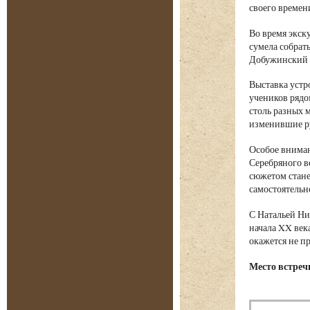
своего времен
Во время экск
сумела собрат
Добужинский и
Выставка устр
учеников рядо
столь разных 
изменившие ру
Особое вниман
Серебряного в
сюжетом стане
самостоятельн
С Натальей Ни
начала XX век
окажется не п
Место встречи