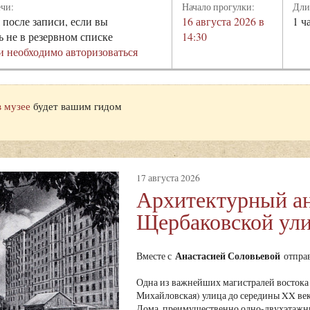
ечи:
Начало прогулки:
Дли
 после записи, если вы
16 августа 2026 в
1 ч
ь не в резервном списке
14:30
и необходимо авторизоваться
в музее
будет вашим гидом
17 августа 2026
Архитектурный а
Щербаковской ул
Анастасией Соловьевой
Вместе с
отправ
Одна из важнейших магистралей востока 
Михайловская) улица до середины XX века
Дома, преимущественно одно-двухэтажны