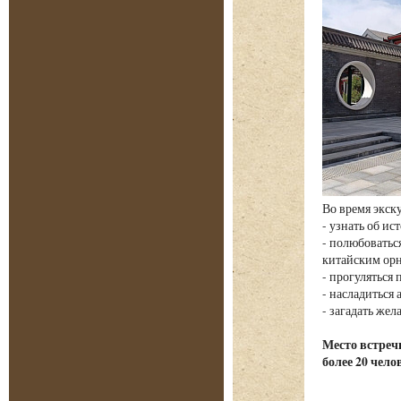
Во время экск
- узнать об и
- полюбовать
китайским ор
- прогуляться
- насладиться
- загадать жел
Место встречи
более 20 чело