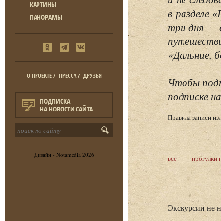
КАРТИНЫ
в разделе 
ПАНОРАМЫ
три дня — 
путешестви
«Дальние, б
О ПРОЕКТЕ
/
ПРЕССА
/
ДРУЗЬЯ
Чтобы подп
подписке на
ПОДПИСКА
НА НОВОСТИ САЙТА
Правила записи и
Дизайн -
Notamedia
2026
все
прогулки 
Экскурсии не 