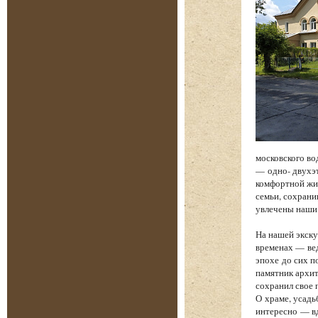
московского во
— одно- двухэт
комфортной жиз
семьи, сохрани
увлечены наши
На нашей экску
временах — вед
эпохе до сих п
памятник архит
сохранил свое 
О храме, усадь
интересно — вд