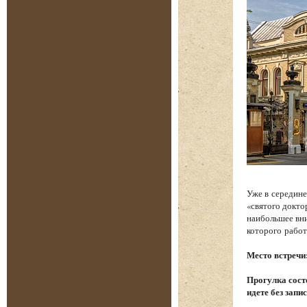
Уже в середине
«святого докто
наибольшее вни
которого работ
Место встречи
Прогулка состо
идете без запи