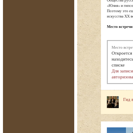
Общества русск
«Юлия» и гипсо
Поэтому это ещ
искусства XX в
Место встречи 
Место встре
Откроется 
находитесь
списке
Для запис
авторизова
Гид 