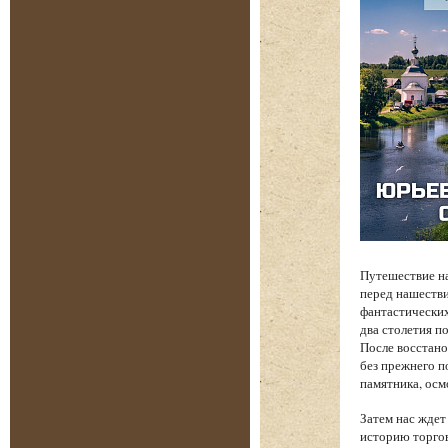
Путешествие на
перед нашеств
фантастических
два столетия п
После восстано
без прежнего п
памятника, осм
Затем нас жде
историю торгов