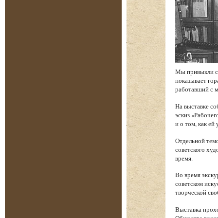
Мы привыкли св
показывает гор
работавший с м
На выставке со
эскиз «Рабочег
и о том, как е
Отдельной темо
советского худ
время.
Во время экску
советском иску
творческой сво
Выставка прохо