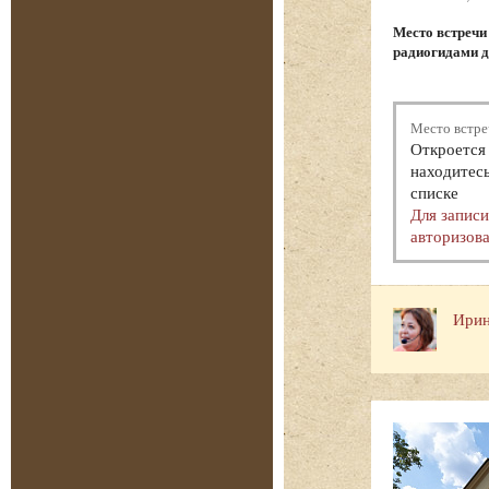
Место встреч
радиогидами д
Место встре
Откроется 
находитесь
списке
Для запис
авторизова
Ирин