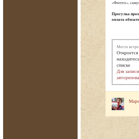
«Физтех», саму
Прогулка прох
оплата обязат
Место встре
Откроется 
находитесь
списке
Для запис
авторизова
Мари