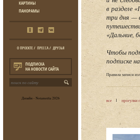
КАРТИНЫ
в разделе 
ПАНОРАМЫ
три дня — 
путешестви
«Дальние, б
О ПРОЕКТЕ
/
ПРЕССА
/
ДРУЗЬЯ
Чтобы подп
подписке на
ПОДПИСКА
НА НОВОСТИ САЙТА
Правила записи и
Дизайн -
Notamedia
2026
все
прогулки 