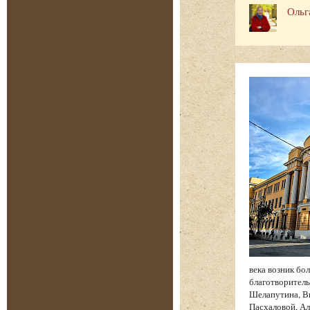
Ольг
века возник бо
благотворитель
Шелапутина, Вы
Пасхаловой, Ал