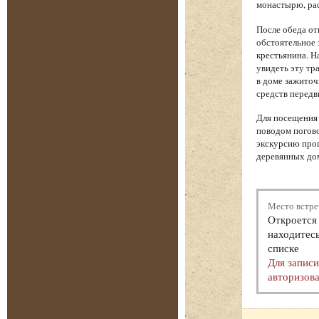
монастырю, рас
После обеда от
обстоятельное 
крестьянина. Н
увидеть эту тр
в доме зажиточ
средств передв
Для посещения 
поводом погово
экскурсию прог
деревянных дом
Место встре
Откроется 
находитесь
списке
Для запис
авторизова