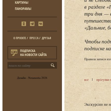
КАРТИНЫ
в разделе 
ПАНОРАМЫ
три дня — 
путешестви
«Дальние, б
О ПРОЕКТЕ
/
ПРЕССА
/
ДРУЗЬЯ
Чтобы подп
подписке на
ПОДПИСКА
НА НОВОСТИ САЙТА
Правила записи и
Дизайн -
Notamedia
2026
все
прогулки 
Экскурсии не 