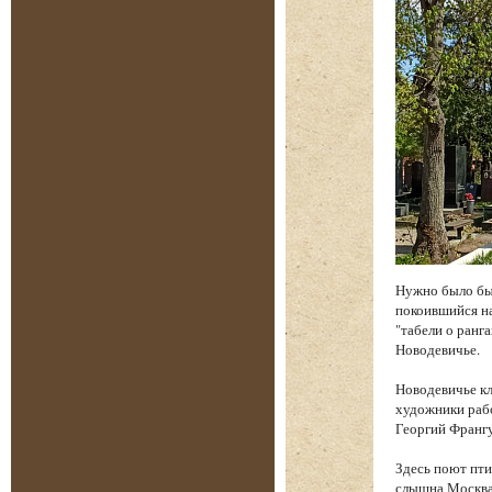
Нужно было бы
покоившийся на
"табели о ранга
Новодевичье.
Новодевичье к
художники рабо
Георгий Франгу
Здесь поют пти
слышна Москва.