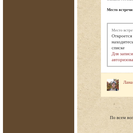
Место встречи
Место встре
Откроется 
находитесь
списке
Для запис
авторизова
Лана
По всем во