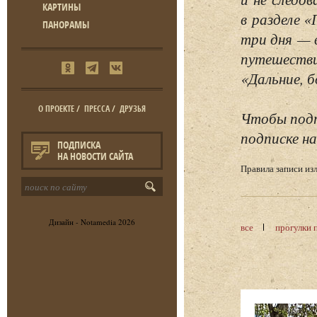
КАРТИНЫ
в разделе 
ПАНОРАМЫ
три дня — 
путешестви
«Дальние, б
О ПРОЕКТЕ
/
ПРЕССА
/
ДРУЗЬЯ
Чтобы подп
подписке на
ПОДПИСКА
НА НОВОСТИ САЙТА
Правила записи и
Дизайн -
Notamedia
2026
все
прогулки 