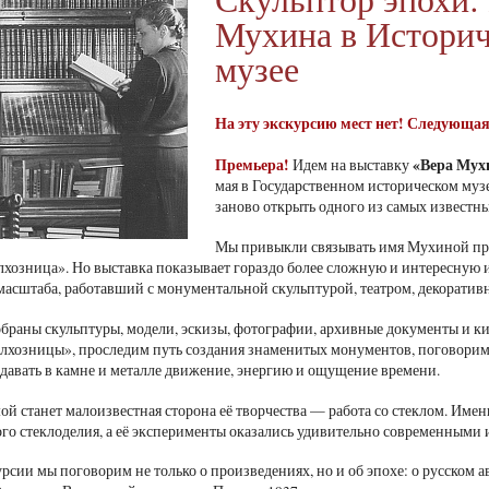
Мухина в Истори
музее
На эту экскурсию мест нет! Следующая с
Премьера!
«Вера Мухи
Идем на выставку
мая в Государственном историческом муз
заново открыть одного из самых известны
Мы привыкли связывать имя Мухиной пре
лхозница». Но выставка показывает гораздо более сложную и интересную 
масштаба, работавший с монументальной скульптурой, театром, декорати
обраны скульптуры, модели, эскизы, фотографии, архивные документы и 
олхозницы», проследим путь создания знаменитых монументов, поговорим 
едавать в камне и металле движение, энергию и ощущение времени.
ой станет малоизвестная сторона её творчества — работа со стеклом. Имен
го стеклоделия, а её эксперименты оказались удивительно современными 
рсии мы поговорим не только о произведениях, но и об эпохе: о русском а