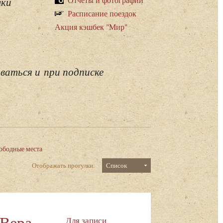
лки
Расписание поездок
Акция кэшбек "Мир"
ваться и при подписке
ободные места
Отображать прогулки:
Список
 Вера
Для записи