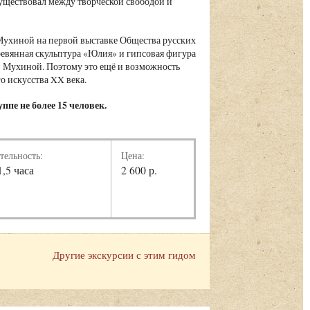
 существовал между творческой свободой и
ы Мухиной на первой выставке Общества русских
ревянная скульптура «Юлия» и гипсовая фигура
» Мухиной. Поэтому это ещё и возможность
го искусства XX века.
ппе не более 15 человек.
тельность:
Цена:
1,5 часа
2 600 р.
Другие экскурсии с этим гидом