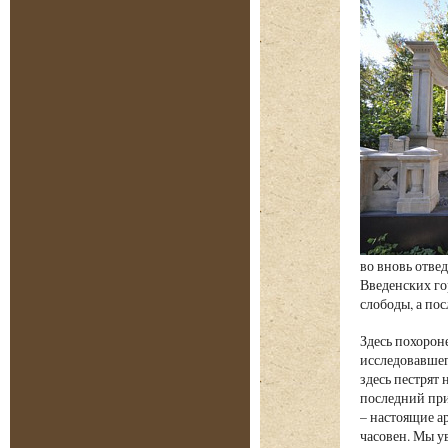
во вновь отвед
Введенских го
слободы, а пос
Здесь похорон
исследовавшег
здесь пестрят
последний при
– настоящие а
часовен. Мы у