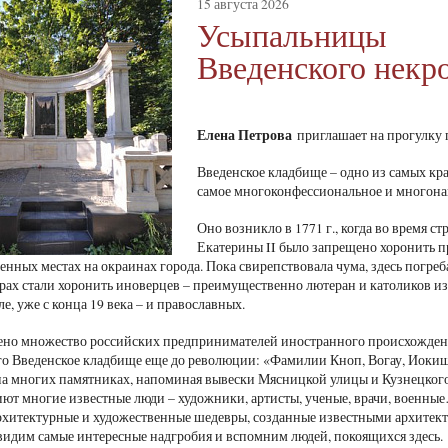
15 августа 2026
Усыпальницы
Введенского некр
Елена Петрова
приглашает на прогулку 
Введенское кладбище – одно из самых кр
самое многоконфессиональное и многон
Оно возникло в 1771 г., когда во время 
Екатерины II было запрещено хоронить пр
енных местах на окраинах города. Пока свирепствовала чума, здесь погреб
рах стали хоронить иноверцев – преимущественно лютеран и католиков из
ле, уже с конца 19 века – и православных.
ено множество российских предпринимателей иностранного происхождени
о Введенское кладбище еще до революции: «Фамилии Кноп, Вогау, Иокиш, 
 на многих памятниках, напоминая вывески Мясницкой улицы и Кузнецкого
ют многие известные люди – художники, артисты, ученые, врачи, военн
рхитектурные и художественные шедевры, созданные известными архитекто
видим самые интересные надгробия и вспомним людей, покоящихся здесь.