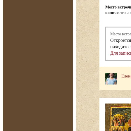
Место встреч
количестве лю
Место встр
Откроется
находитес
Для запис
Елен