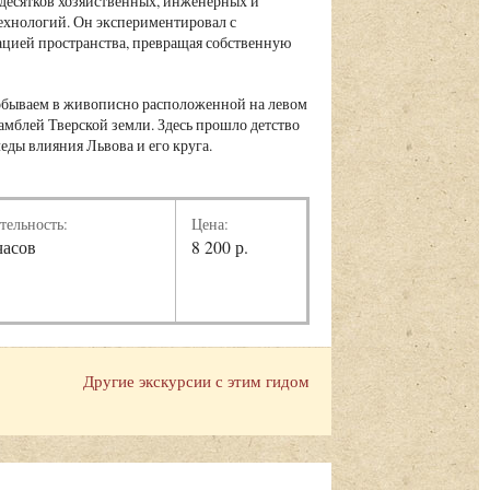
 десятков хозяйственных, инженерных и
ехнологий. Он экспериментировал с
ацией пространства, превращая собственную
побываем в живописно расположенной на левом
мблей Тверской земли. Здесь прошло детство
еды влияния Львова и его круга.
тельность:
Цена:
часов
8 200 р.
Другие экскурсии с этим гидом