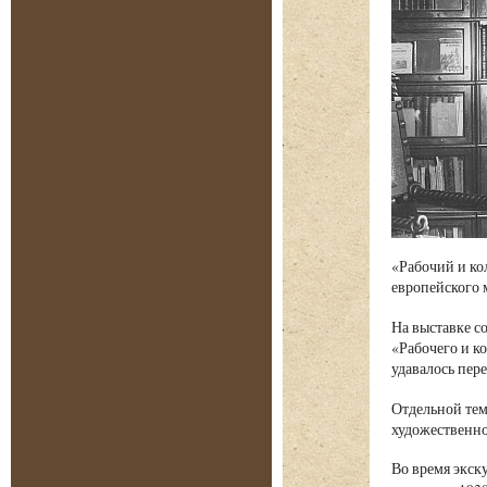
«Рабочий и ко
европейского 
На выставке с
«Рабочего и к
удавалось пер
Отдельной тем
художественно
Во время экску