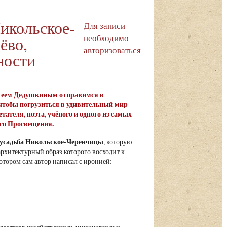
Никольское-
Для записи
необходимо
ёво,
авторизоваться
ности
лексеем Дедушкиным отправимся в
 чтобы погрузиться в удивительный мир
ателя, поэта, учёного и одного из самых
ого Просвещения.
усадьба Никольское-Черенчицы
, которую
 архитектурный образ которого восходит к
тором сам автор написал с иронией: