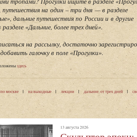
ми тропами? Прогулки ищите в разделе «Прогу
, путешествия на один – три дня — в разделе
ые», дальние путешествия по России и в другие
разделе «Дальние, более трех дней».
исаться на рассылку, достаточно зарегистриро
добавить галочку в поле «Прогулки».
изложены
здесь
 по москве
на выходные
лекции
дальние, от трех дней
св
13 августа 2026
Скульптор эпохи: