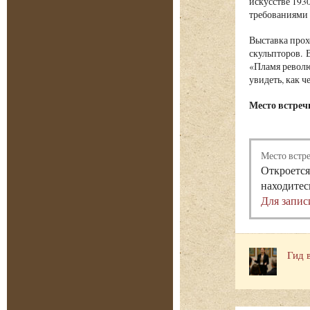
искусстве 193
требованиями 
Выставка прох
скульпторов. 
«Пламя револю
увидеть, как ч
Место встречи
Место встр
Откроется
находитес
Для запис
Гид 