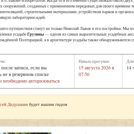
и о Львове-изобретателе. Когда-то в его имении существовало около двух
х сооружений, созданных с применением передовых для своего времени т
вентиляцией, строительными материалами, устройством парков и организ
тоящую лабораторию идей.
шего путешествия станут не только Николай Львов и его постройки. Мы 
Грузины
аленки усадьбе
— одном из самых выразительных усадебных анса
ождённой Полторацкой, а в архитектуре усадьбы также обнаруживаются сл
ечи:
Начало прогулки:
Дли
 после записи, если вы
15 августа 2026 в
14 
ь не в резервном списке
07:50
и необходимо авторизоваться
сей Дедушкин
будет вашим гидом