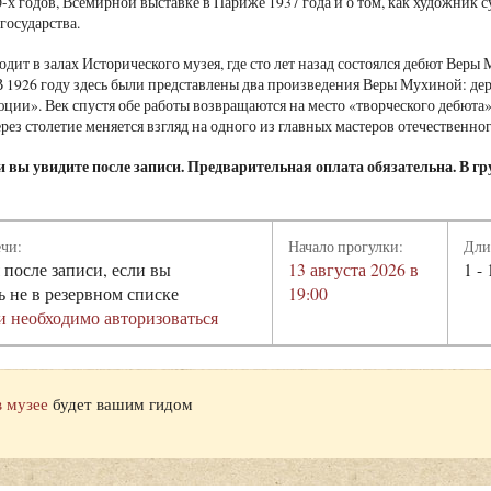
0-х годов, Всемирной выставке в Париже 1937 года и о том, как художник
государства.
одит в залах Исторического музея, где сто лет назад состоялся дебют Вер
В 1926 году здесь были представлены два произведения Веры Мухиной: де
ции». Век спустя обе работы возвращаются на место «творческого дебюта
ерез столетие меняется взгляд на одного из главных мастеров отечественно
 вы увидите после записи. Предварительная оплата обязательна. В гру
ечи:
Начало прогулки:
Дли
 после записи, если вы
13 августа 2026 в
1 - 
ь не в резервном списке
19:00
и необходимо авторизоваться
в музее
будет вашим гидом