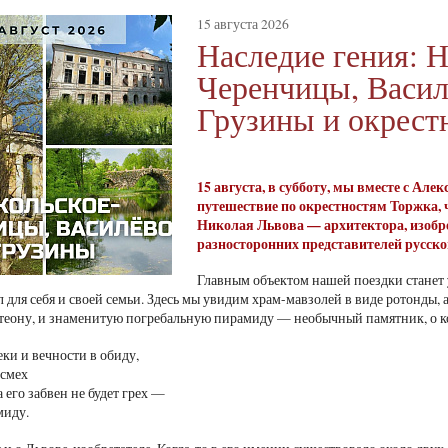
15 августа 2026
Наследие гения: 
Черенчицы, Васил
Грузины и окрест
15 августа, в субботу, мы вместе с А
путешествие по окрестностям Торжка,
Николая Львова — архитектора, изобрет
разносторонних представителей русск
Главным объектом нашей поездки станет
л для себя и своей семьи. Здесь мы увидим храм-мавзолей в виде ротонды,
еону, и знаменитую погребальную пирамиду — необычный памятник, о ко
еки и вечности в обиду,
 смех
 его забвен не будет грех —
миду.