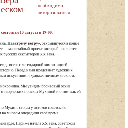
необходимо
ческом
авторизоваться
остоится 13 августа в 19-00.
на. Навстречу ветру»,
открывшуюся в конце
ее — масштабный проект, который позволяет
х русских скульпторов XX века.
жде всего с легендарной композицией
историю. Перед нами предстанет художник
вным искусством и художественным стеклом.
кинохроника. Мы увидим бронзовый эскиз
о творческих поисках Мухиной и о том, как ей
но Мухина стояла у истоков советского
и во многом опередили своё время.
вангарде, Париже начала XX века, советском