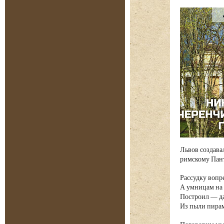
Львов создава
римскому Пант
Рассудку вопр
А умницам на
Построил — да
Из пыли пира