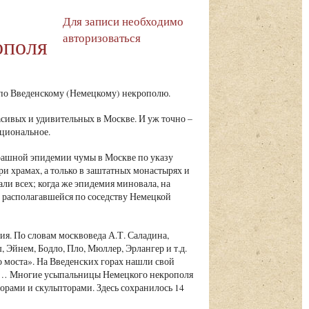
Для записи необходимо
авторизоваться
ополя
по Введенскому (Немецкому) некрополю.
асивых и удивительных в Москве. И уж точно –
ациональное.
страшной эпидемии чумы в Москве по указу
и храмах, а только в заштатных монастырях и
али всех; когда же эпидемия миновала, на
 располагавшейся по соседству Немецкой
я. По словам москвоведа А.Т. Саладина,
Эйнем, Бодло, Пло, Мюллер, Эрлангер и т.д.
 моста». На Введенских горах нашли свой
ые… Многие усыпальницы Немецкого некрополя
рами и скульпторами. Здесь сохранилось 14