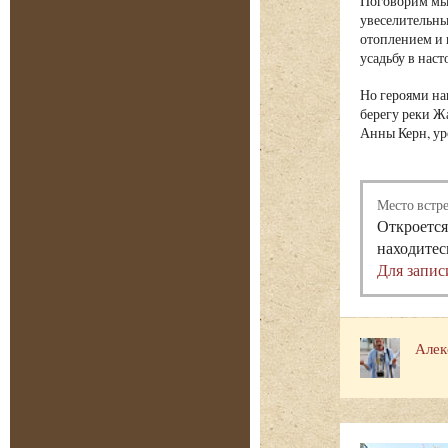
Поговорим мы 
увеселительны
отоплением и 
усадьбу в нас
Но героями на
берегу реки Ж
Анны Керн, ур
Место встр
Откроется
находитес
Для запис
Алек