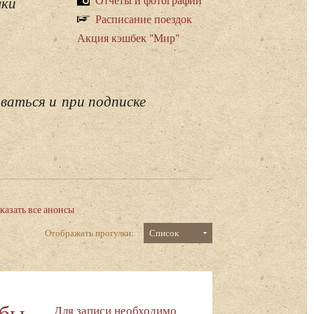
лки
Расписание поездок
Акция кэшбек "Мир"
ваться и при подписке
казать все анонсы
Отображать прогулки:
Список
ьбы –
Для записи необходимо