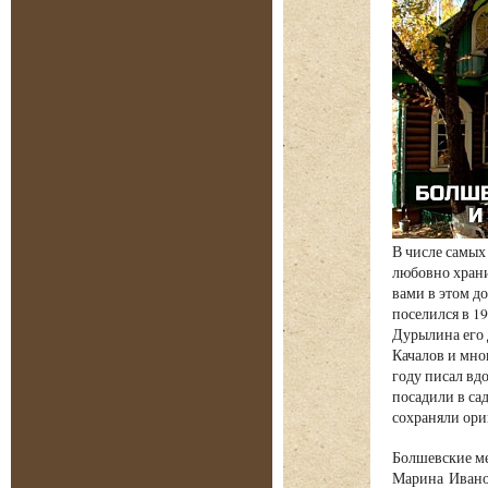
В числе самых
любовно храни
вами в этом д
поселился в 1
Дурылина его 
Качалов и мно
году писал вд
посадили в са
сохраняли ори
Болшевские ме
Марина Иванов