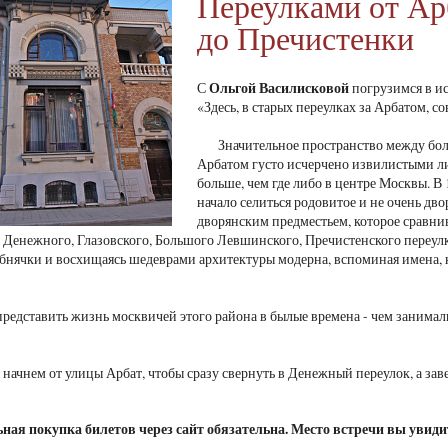
Переулками от Ар
до Пречистенки
Ольгой Василисковой
С
погрузимся в ис
«Здесь, в старых переулках за Арбатом, 
Значительное пространство между бол
Арбатом густо исчерчено извилистыми ли
больше, чем где либо в центре Москвы. В 
начало селиться родовитое и не очень дво
дворянским предместьем, которое сравн
 Денежного, Глазовского, Большого Левшинского, Пречистенского переулк
бнячки и восхищаясь шедеврами архитектуры модерна, вспоминая имена,
редставить жизнь москвичей этого района в былые времена - чем занимали
начнем от улицы Арбат, чтобы сразу свернуть в Денежный переулок, а зав
ая покупка билетов через сайт обязательна. Место встречи вы увидит