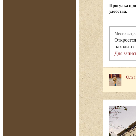
Прогулка про
удобства.
Место встр
Откроется
находитес
Для запис
Ольг