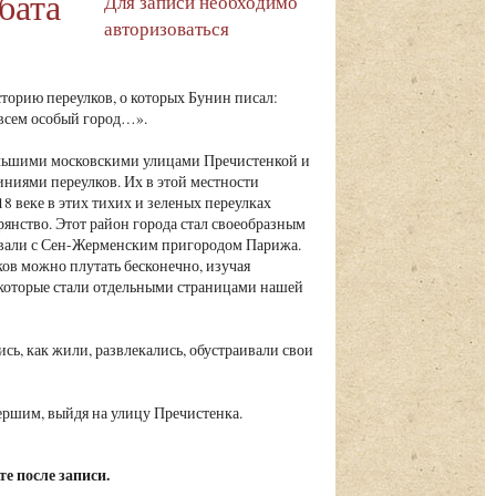
бата
Для записи необходимо
авторизоваться
торию переулков, о которых Бунин писал:
совсем особый город…».
ьшими московскими улицами Пречистенкой и
ниями переулков. Их в этой местности
18 веке в этих тихих и зеленых переулках
рянство. Этот район города стал своеобразным
ивали с Сен-Жерменским пригородом Парижа.
ов можно плутать бесконечно, изучая
 которые стали отдельными страницами нашей
сь, как жили, развлекались, обустраивали свои
ершим, выйдя на улицу Пречистенка.
е после записи.