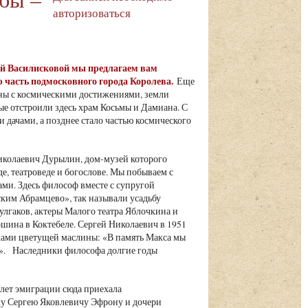
авторизоваться
ьгой Василисковой мы предлагаем вам
 часть подмосковного города Королева.
Еще
язаны с космическими достижениями, земли
е отстроили здесь храм Косьмы и Дамиана. С
 дачами, а позднее стало частью космического
иколаевич Дурылин, дом-музей которого
е, театроведе и богослове. Мы побываем с
ми. Здесь философ вместе с супругой
ским Абрамцево», так называли усадьбу
улгаков, актеры Малого театра Яблочкина и
ина в Коктебеле. Сергей Николаевич в 1951
ками цветущей маслины: «В память Макса мы
ом». Наследники философа долгие годы
 лет эмиграции сюда приехала
жу Сергею Яковлевичу Эфрону и дочери