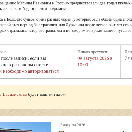
вращению Марины Ивановны в Россию предшествовали два года тяжёлых 
ь человека в беде, я с этим родилась».
сь в Болшево судьбы очень разных людей, у которых была общей одна эпох
таевой этот период был трагичен, для Дурылина после нескольких лет ссы
торых отразилась история страны, мы и поговорим во время нашего путешес
ечи:
Начало прогулки:
Дли
 после записи, если вы
09 августа 2026 в
7 ч
ь не в резервном списке
10:00
и необходимо авторизоваться
а Василискова
будет вашим гидом
12 августа 2026