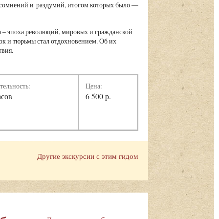
сомнений и раздумий, итогом которых было —
а – эпоха революций, мировых и гражданской
лок и тюрьмы стал отдохновением. Об их
твия.
тельность:
Цена:
асов
6 500 р.
Другие экскурсии с этим гидом