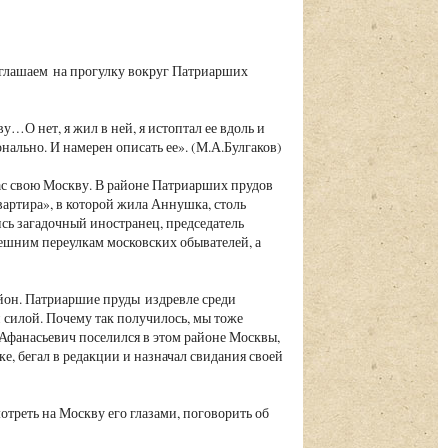
глашаем на прогулку вокруг Патриарших
у…О нет, я жил в ней, я истоптал ее вдоль и
ально. И намерен описать ее». (М.А.Булгаков)
ас свою Москву. В районе Патриарших прудов
вартира», в которой жила Аннушка, столь
сь загадочный иностранец, председатель
шним переулкам московских обывателей, а
айон. Патриаршие пруды издревле среди
 силой. Почему так получилось, мы тоже
 Афанасьевич поселился в этом районе Москвы,
ке, бегал в редакции и назначал свидания своей
треть на Москву его глазами, поговорить об