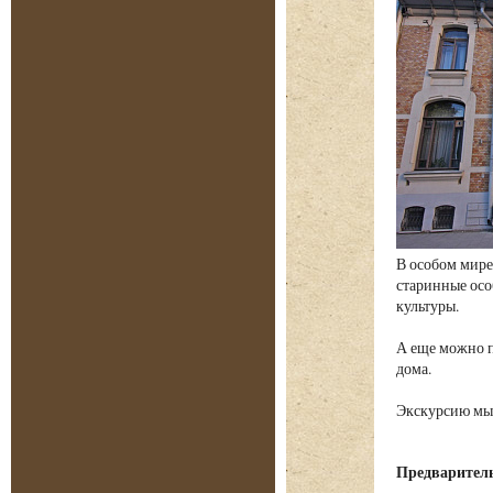
В особом мире
старинные осо
культуры.
А еще можно п
дома.
Экскурсию мы 
Предварительн