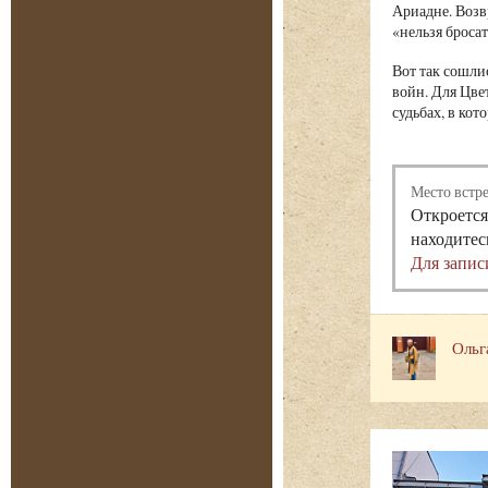
Ариадне. Воз
«нельзя бросат
Вот так сошли
войн. Для Цве
судьбах, в ко
Место встр
Откроется
находитес
Для запис
Ольг