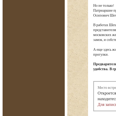
Но не только!
Патриаршие пр
Осипович Шех
В работах Шех
представителя
московских ж
замок, и собс
А еще здесь ж
прогулки.
Предваритель
удобства. В г
Место встр
Откроется
находитес
Для запис