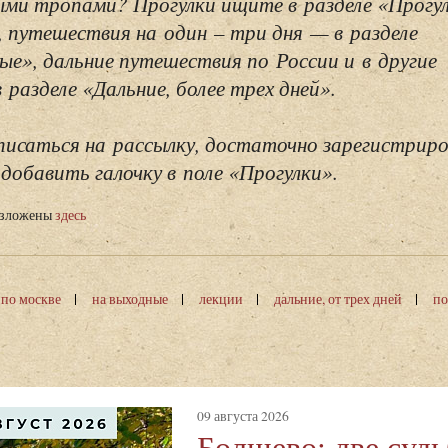
ми тропами? Прогулки ищите в разделе «Прогу
, путешествия на один – три дня — в разделе
ые», дальние путешествия по России и в другие
разделе «Дальние, более трех дней».
исаться на рассылку, достаточно зарегистриро
добавить галочку в поле «Прогулки».
изложены
здесь
 по москве
на выходные
лекции
дальние, от трех дней
по
09 августа 2026
Болшево: две суд