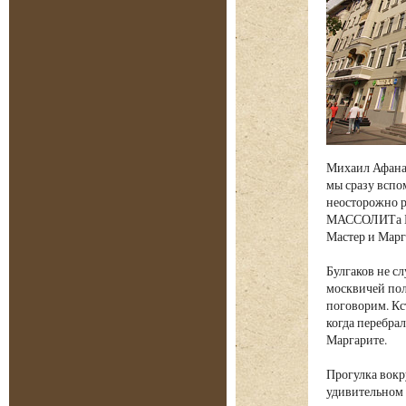
Михаил Афанас
мы сразу вспо
неосторожно р
МАССОЛИТа Бер
Мастер и Марг
Булгаков не с
москвичей пол
поговорим. Кс
когда перебрал
Маргарите.
Прогулка вокр
удивительном 