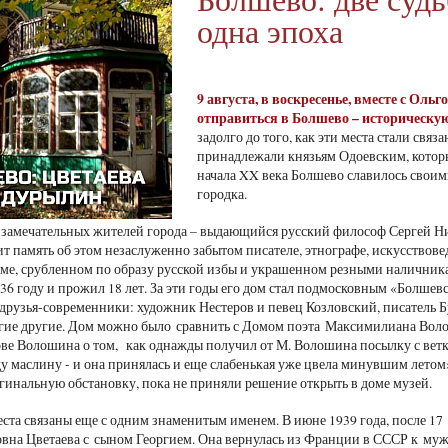
одна эпоха
9 августа
, в воскресенье, вместе с Ол
отправиться в Болшево – историческую
задолго до того, как эти места стали св
принадлежали князьям Одоевским, которы
начала XX века Болшево славилось своими
городка.
 замечательных жителей города – выдающийся русский философ Сергей Н
т память об этом незаслуженно забытом писателе, этнографе, искусствовед
оме, срубленном по образу русской избы и украшенном резными наличника
936 году и прожил 18 лет. За эти годы его дом стал подмосковным «Болшев
друзья-современники: художник Нестеров и певец Козловский, писатель Б
гие другие. Дом можно было сравнить с Домом поэта Максимилиана Волош
ове Волошина о том, как однажды получил от М. Волошина посылку с вет
ду маслину - и она принялась и еще слабенькая уже цвела минувшим лет
гинальную обстановку, пока не приняли решение открыть в доме музей.
ста связаны еще с одним знаменитым именем. В июне 1939 года, после 17
на Цветаева с сыном Георгием. Она вернулась из Франции в СССР к му