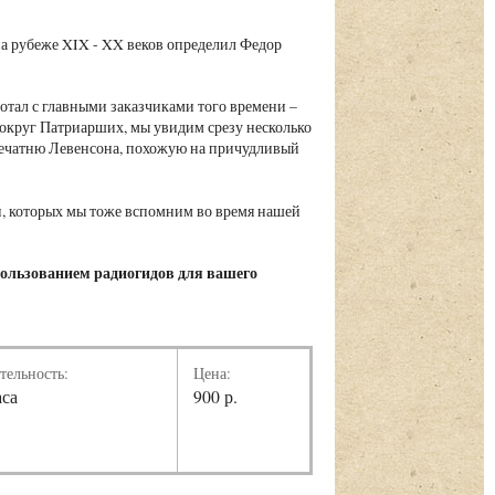
а рубеже XIX - XX веков определил Федор
ботал с главными заказчиками того времени –
вокруг Патриарших, мы увидим срезу несколько
ечатню Левенсона, похожую на причудливый
и, которых мы тоже вспомним во время нашей
пользованием радиогидов для вашего
тельность:
Цена:
аса
900 р.