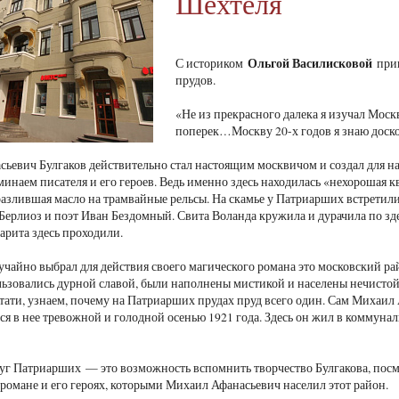
Шехтеля
Ольгой Василисковой
С историком
при
прудов.
«Не из прекрасного далека я изучал Москв
поперек…Москву 20-х годов я знаю доскон
ьевич Булгаков действительно стал настоящим москвичом и создал для н
минаем писателя и его героев. Ведь именно здесь находилась «нехорошая к
азлившая масло на трамвайные рельсы. На скамье у Патриарших встретили
лиоз и поэт Иван Бездомный. Свита Воланда кружила и дурачила по зде
арита здесь проходили.
лучайно выбрал для действия своего магического романа это московский р
ьзовались дурной славой, были наполнены мистикой и населены нечистой
тати, узнаем, почему на Патриарших прудах пруд всего один. Сам Михаил
ся в нее тревожной и голодной осенью 1921 года. Здесь он жил в коммунал
уг Патриарших — это возможность вспомнить творчество Булгакова, посмо
романе и его героях, которыми Михаил Афанасьевич населил этот район.