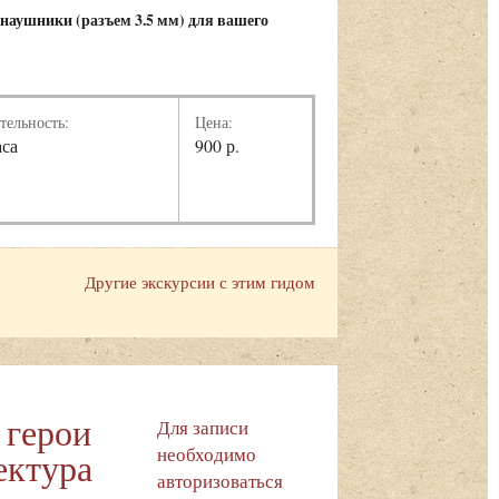
 наушники (
разъем 3.5 мм)
для вашего
тельность:
Цена:
аса
900 р.
Другие экскурсии с этим гидом
 герои
Для записи
необходимо
ектура
авторизоваться