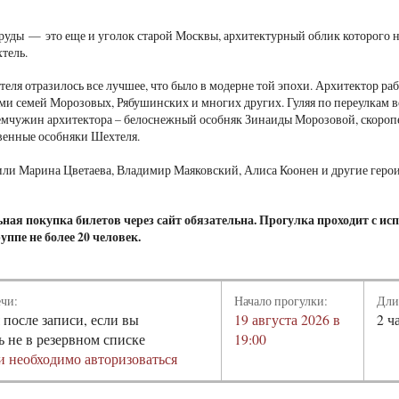
уды — это еще и уголок старой Москвы, архитектурный облик которого н
тель.
теля отразилось все лучшее, что было в модерне той эпохи. Архитектор ра
ми семей Морозовых, Рябушинских и многих других. Гуляя по переулкам 
емчужин архитектора – белоснежный особняк Зинаиды Морозовой, скороп
твенные особняки Шехтеля.
или Марина Цветаева, Владимир Маяковский, Алиса Коонен и другие геро
ная покупка билетов через сайт обязательна. Прогулка проходит с ис
руппе не более 20 человек.
ечи:
Начало прогулки:
Дли
 после записи, если вы
19 августа 2026 в
2 ч
ь не в резервном списке
19:00
и необходимо авторизоваться