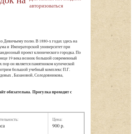
авторизоваться
о Девичьему полю. В 1880-х годах здесь на
дума и Императорский университет при
андиозный проект клинического городка. По
конце 19 века возник большой современный
х пор он является памятником купеческой
мотрим большой учебный комплекс П.Г.
овых , Базановой, Солодовникова,
айт обязательна.
Прогулка проходит с
тельность:
Цена:
аса
900 р.