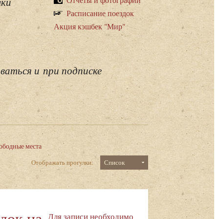
лки
Расписание поездок
Акция кэшбек "Мир"
ваться и при подписке
ободные места
Отображать прогулки:
Список
док на
Для записи необходимо