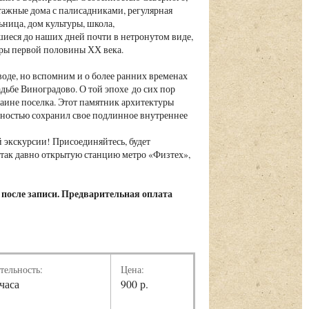
тажные дома с палисадниками, регулярная
ница, дом культуры, школа,
иеся до наших дней почти в нетронутом виде,
оры первой половины ХХ века.
оде, но вспомним и о более ранних временах
дьбе Виноградово. О той эпохе до сих пор
аине поселка. Этот памятник архитектуры
олностью сохранил свое подлинное внутреннее
 экскурсии! Присоединяйтесь, будет
 так давно открытую станцию метро «Физтех»,
 после записи. Предварительная оплата
тельность:
Цена:
 часа
900 р.