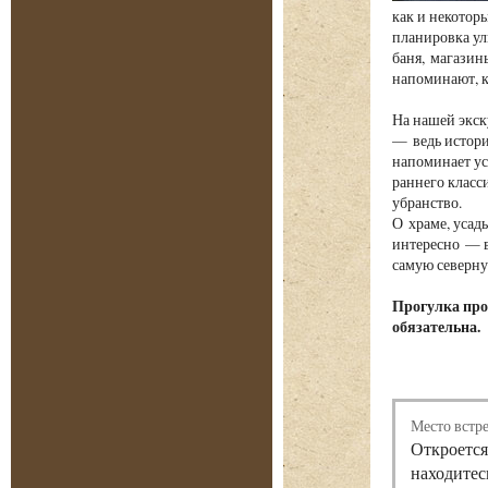
как и некотор
планировка ул
баня, магазин
напоминают, к
На нашей экск
— ведь истори
напоминает ус
раннего класс
убранство.
О храме, усад
интересно — в
самую северну
Прогулка про
обязательна.
Место встр
Откроется
находитес