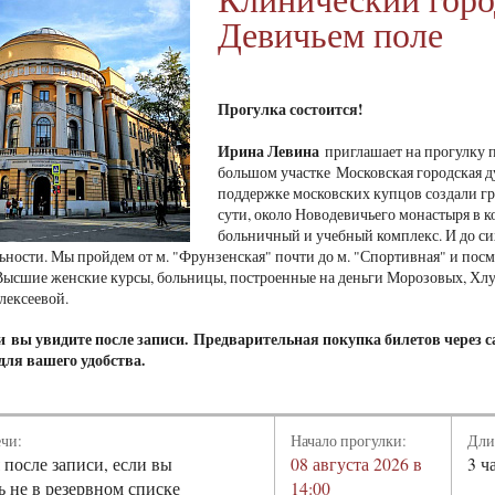
Девичьем поле
Прогулка состоится!
Ирина Левина
приглашает на прогулку п
большом участке Московская городская 
поддержке московских купцов создали гр
сути, около Новодевичьего монастыря в 
больничный и учебный комплекс. И до си
ьности. Мы пройдем от м. "Фрунзенская" почти до м. "Спортивная" и пос
ысшие женские курсы, больницы, построенные на деньги Морозовых, Хлуд
лексеевой.
чи
вы увидите после записи.
Предварительная покупка билетов через с
для вашего удобства.
ечи:
Начало прогулки:
Дли
 после записи, если вы
08 августа 2026 в
3 ч
ь не в резервном списке
14:00