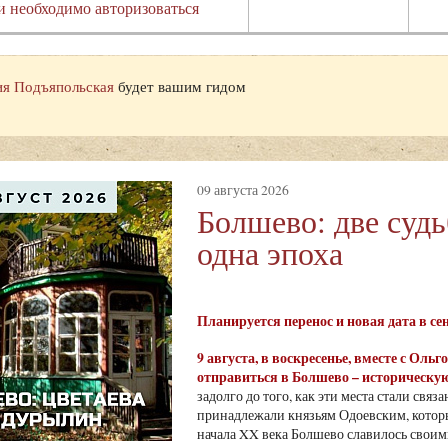
и необходимо авторизоваться
я Подъяпольская
будет вашим гидом
09 августа 2026
Болшево: две суд
одна эпоха
Планируется перенос и новая дата в с
9 августа
, в воскресенье, вместе с Ол
отправиться в Болшево – историческую
задолго до того, как эти места стали св
принадлежали князьям Одоевским, которы
начала XX века Болшево славилось своими