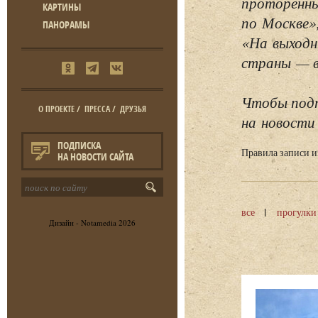
проторенны
КАРТИНЫ
по Москве»
ПАНОРАМЫ
«На выходн
страны — в 
Чтобы подп
О ПРОЕКТЕ
/
ПРЕССА
/
ДРУЗЬЯ
на новости 
ПОДПИСКА
Правила записи 
НА НОВОСТИ САЙТА
все
прогулки
Дизайн -
Notamedia
2026