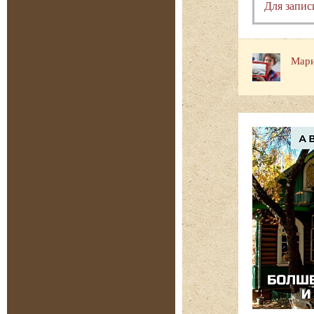
Для запис
Мари