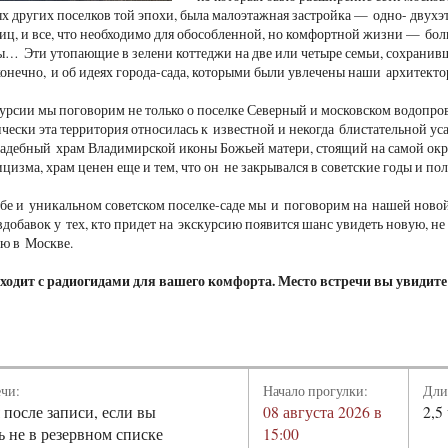
ых других поселков той эпохи, была малоэтажная застройка — одно- двухэ
иц, и все, что необходимо для обособленной, но комфортной жизни — боль
ы… Эти утопающие в зелени коттеджи на две или четыре семьи, сохранивш
онечно, и об идеях города-сада, которыми были увлечены наши архитект
урсии мы поговорим не только о поселке Северный и московском водопров
чески эта территория относилась к известной и некогда блистательной уса
адебный храм Владимирской иконы Божьей матери, стоящий на самой окр
ицизма, храм ценен еще и тем, что он не закрывался в советские годы и п
ьбе и уникальном советском поселке-саде мы и поговорим на нашей новой
добавок у тех, кто придет на экскурсию появится шанс увидеть новую, не
ю в Москве.
ходит с радиогидами для вашего комфорта. Место встречи вы увидите
ечи:
Начало прогулки:
Дли
 после записи, если вы
08 августа 2026 в
2,5
ь не в резервном списке
15:00