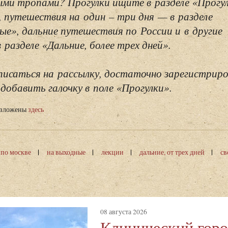
ми тропами? Прогулки ищите в разделе «Прогу
, путешествия на один – три дня — в разделе
ые», дальние путешествия по России и в другие
разделе «Дальние, более трех дней».
исаться на рассылку, достаточно зарегистриро
добавить галочку в поле «Прогулки».
изложены
здесь
 по москве
на выходные
лекции
дальние, от трех дней
св
08 августа 2026
Клинический горо