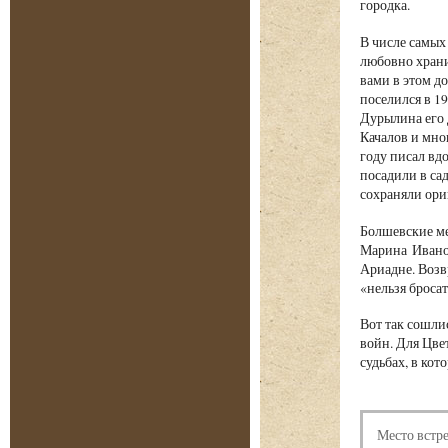
городка.
В числе самых
любовно храни
вами в этом д
поселился в 1
Дурылина его 
Качалов и мно
году писал вд
посадили в са
сохраняли ори
Болшевские ме
Марина Иванов
Ариадне. Воз
«нельзя бросат
Вот так сошли
войн. Для Цве
судьбах, в ко
Место встр