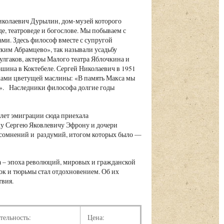
иколаевич Дурылин, дом-музей которого
е, театроведе и богослове. Мы побываем с
ми. Здесь философ вместе с супругой
ским Абрамцево», так называли усадьбу
улгаков, актеры Малого театра Яблочкина и
ина в Коктебеле. Сергей Николаевич в 1951
ками цветущей маслины: «В память Макса мы
ом». Наследники философа долгие годы
 лет эмиграции сюда приехала
жу Сергею Яковлевичу Эфрону и дочери
сомнений и раздумий, итогом которых было —
а – эпоха революций, мировых и гражданской
лок и тюрьмы стал отдохновением. Об их
твия.
тельность:
Цена: