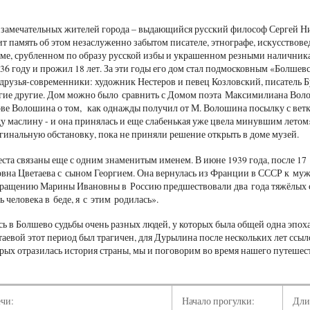
 замечательных жителей города – выдающийся русский философ Сергей Н
т память об этом незаслуженно забытом писателе, этнографе, искусствовед
оме, срубленном по образу русской избы и украшенном резными наличника
936 году и прожил 18 лет. За эти годы его дом стал подмосковным «Болшев
друзья-современники: художник Нестеров и певец Козловский, писатель Б
гие другие. Дом можно было сравнить с Домом поэта Максимилиана Волош
ове Волошина о том, как однажды получил от М. Волошина посылку с вет
ду маслину - и она принялась и еще слабенькая уже цвела минувшим лет
гинальную обстановку, пока не приняли решение открыть в доме музей.
ста связаны еще с одним знаменитым именем. В июне 1939 года, после 17
на Цветаева с сыном Георгием. Она вернулась из Франции в СССР к му
вращению Марины Ивановны в Россию предшествовали два года тяжёлых 
ь человека в беде, я с этим родилась».
сь в Болшево судьбы очень разных людей, у которых была общей одна эпох
таевой этот период был трагичен, для Дурылина после нескольких лет ссы
торых отразилась история страны, мы и поговорим во время нашего путешес
ечи:
Начало прогулки:
Дли