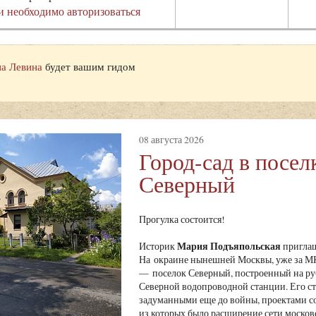
и необходимо авторизоваться
а Левина
будет вашим гидом
08 августа 2026
Город-сад в посел
Северный
Прогулка состоится!
Мария Подъяпольская
Историк
приглаш
На окраине нынешней Москвы, уже за МК
— поселок Северный, построенный на ру
Северной водопроводной станции. Его ст
задуманными еще до войны, проектами с
из которых было расширение сети москов