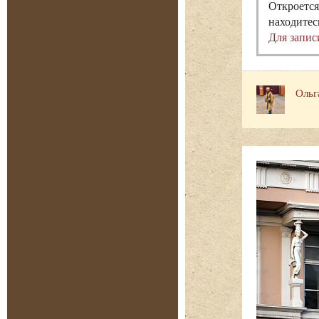
Откроется
находитес
Для запис
Ольг