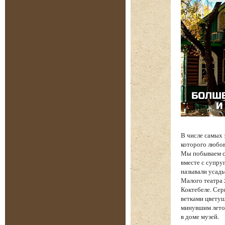
В числе самых
которого любов
Мы побываем с 
вместе с супру
называли усадь
Малого театра
Коктебеле. Сер
ветками цветущ
минувшим лето
в доме музей.