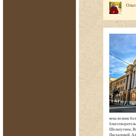
Ольг
века возник бо
благотворитель
Шелапутина, Вы
Пасхаловой, Ал