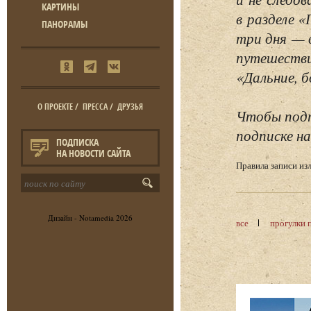
КАРТИНЫ
в разделе 
ПАНОРАМЫ
три дня — 
путешестви
«Дальние, б
О ПРОЕКТЕ
/
ПРЕССА
/
ДРУЗЬЯ
Чтобы подп
подписке на
ПОДПИСКА
НА НОВОСТИ САЙТА
Правила записи и
Дизайн -
Notamedia
2026
все
прогулки 