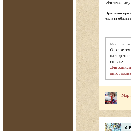
«Физтех», саму
Прогулка прох
оплата обязат
Место встре
Откроется 
находитесь
списке
Для запис
авторизова
Мари