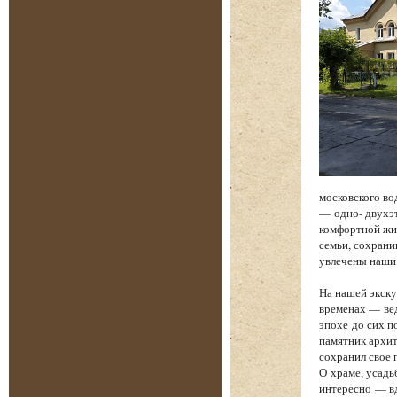
московского во
— одно- двухэт
комфортной жиз
семьи, сохрани
увлечены наши
На нашей экску
временах — вед
эпохе до сих п
памятник архит
сохранил свое 
О храме, усадь
интересно — вд