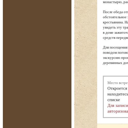
монастырю, рас
После обеда от
обстоятельное 
крестьянина. Н
увидеть эту тр
в доме зажиточ
средств передв
Для посещения 
поводом погово
экскурсию прог
деревянных дом
Место встре
Откроется 
находитесь
списке
Для запис
авторизова