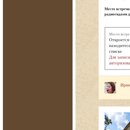
Место встреч
радиогидами д
Место встре
Откроется 
находитесь
списке
Для запис
авторизова
Ирин