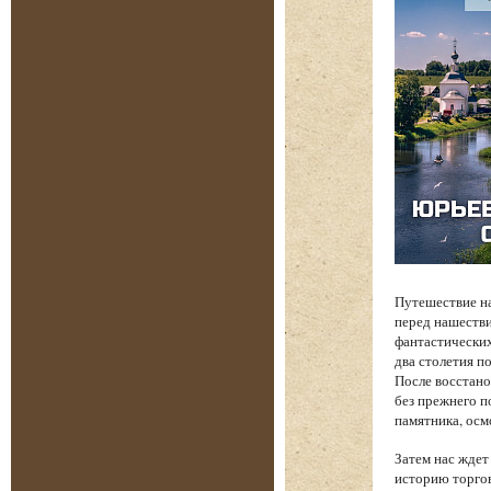
Путешествие на
перед нашеств
фантастических
два столетия п
После восстано
без прежнего п
памятника, осм
Затем нас жде
историю торгов