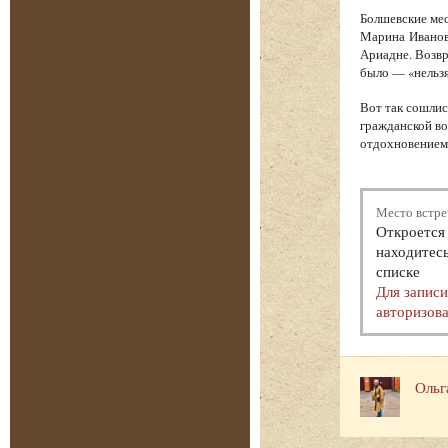
Болшевские мес
Марина Иванов
Ариадне. Возв
было — «нельзя
Вот так сошлис
гражданской во
отдохновением.
Место встре
Откроется 
находитесь
списке
Для запис
авторизова
Ольг