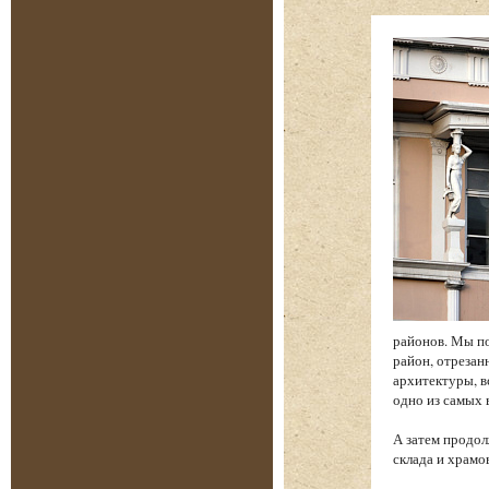
районов. Мы по
район, отреза
архитектуры, в
одно из самых
А затем продол
склада и храм