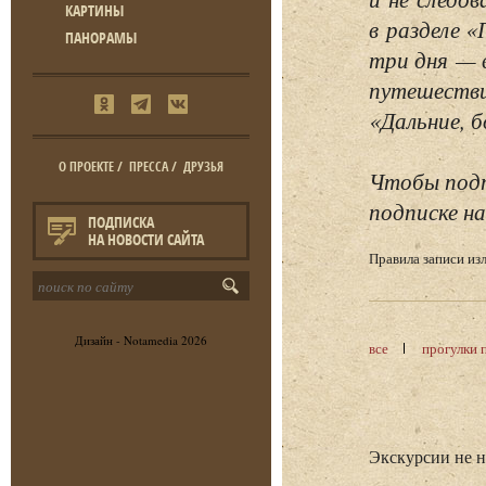
КАРТИНЫ
в разделе 
ПАНОРАМЫ
три дня — 
путешестви
«Дальние, б
О ПРОЕКТЕ
/
ПРЕССА
/
ДРУЗЬЯ
Чтобы подп
подписке на
ПОДПИСКА
НА НОВОСТИ САЙТА
Правила записи и
Дизайн -
Notamedia
2026
все
прогулки 
Экскурсии не 