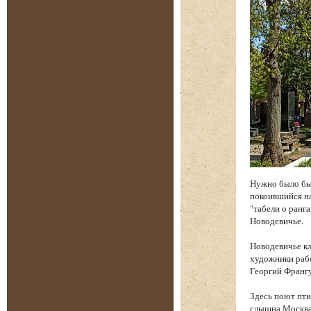
Нужно было бы
покоившийся на
"табели о ранга
Новодевичье.
Новодевичье к
художники рабо
Георгий Франгу
Здесь поют пти
слышна Москва.