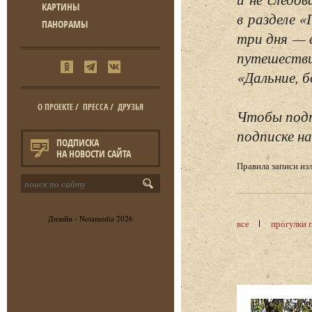
КАРТИНЫ
в разделе 
ПАНОРАМЫ
три дня — 
путешестви
«Дальние, б
О ПРОЕКТЕ
/
ПРЕССА
/
ДРУЗЬЯ
Чтобы подп
подписке на
ПОДПИСКА
НА НОВОСТИ САЙТА
Правила записи и
Дизайн -
Notamedia
2026
все
прогулки 