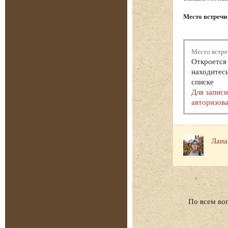
Место встречи
Место встре
Откроется 
находитесь
списке
Для запис
авторизова
Лана
По всем во