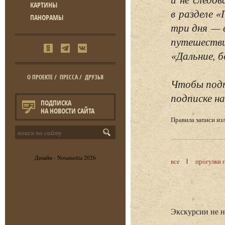
КАРТИНЫ
в разделе 
ПАНОРАМЫ
три дня — 
путешестви
«Дальние, б
О ПРОЕКТЕ
/
ПРЕССА
/
ДРУЗЬЯ
Чтобы подп
подписке на
ПОДПИСКА
НА НОВОСТИ САЙТА
Правила записи и
Дизайн -
Notamedia
2026
все
прогулки 
Экскурсии не 