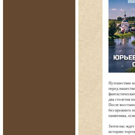
Путешествие на
перед нашеств
фантастических
два столетия п
После восстано
без прежнего п
памятника, осм
Затем нас жде
историю торгов