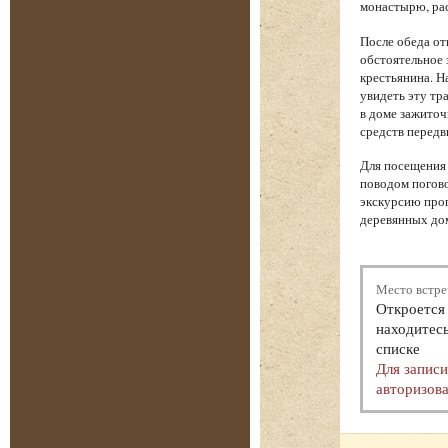
монастырю, рас
После обеда от
обстоятельное 
крестьянина. Н
увидеть эту тр
в доме зажиточ
средств передв
Для посещения 
поводом погово
экскурсию прог
деревянных дом
Место встре
Откроется 
находитесь
списке
Для запис
авторизова