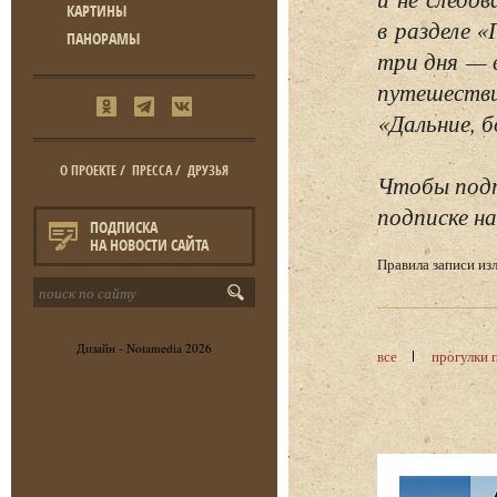
КАРТИНЫ
в разделе 
ПАНОРАМЫ
три дня — 
путешестви
«Дальние, б
О ПРОЕКТЕ
/
ПРЕССА
/
ДРУЗЬЯ
Чтобы подп
подписке на
ПОДПИСКА
НА НОВОСТИ САЙТА
Правила записи и
Дизайн -
Notamedia
2026
все
прогулки 