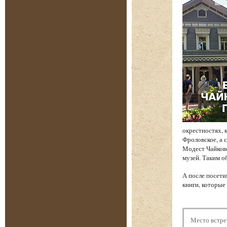
окрестностях, 
Фроловское, а 
Модест Чайков
музей. Таким о
А после посети
книги, которые
Место встре