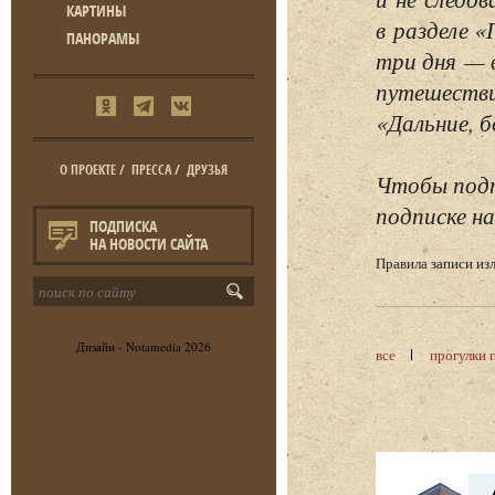
КАРТИНЫ
в разделе 
ПАНОРАМЫ
три дня — 
путешестви
«Дальние, б
О ПРОЕКТЕ
/
ПРЕССА
/
ДРУЗЬЯ
Чтобы подп
подписке на
ПОДПИСКА
НА НОВОСТИ САЙТА
Правила записи и
Дизайн -
Notamedia
2026
все
прогулки 