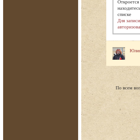
Откроется 
находитесь
списке
Для запис
авторизова
Юлия
По всем во