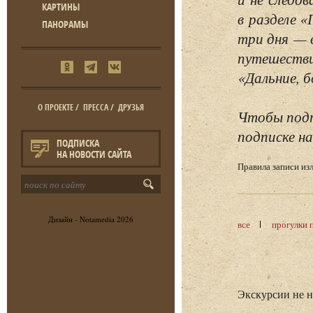
КАРТИНЫ
в разделе 
ПАНОРАМЫ
три дня — 
путешестви
«Дальние, б
О ПРОЕКТЕ
/
ПРЕССА
/
ДРУЗЬЯ
Чтобы подп
подписке на
ПОДПИСКА
НА НОВОСТИ САЙТА
Правила записи и
Дизайн -
Notamedia
2026
все
прогулки 
Экскурсии не 