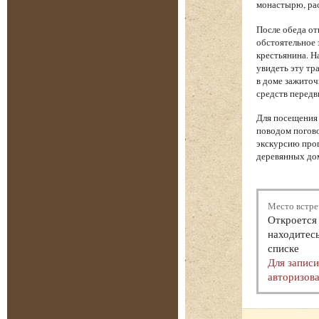
монастырю, рас
После обеда от
обстоятельное 
крестьянина. Н
увидеть эту тр
в доме зажиточ
средств передв
Для посещения 
поводом погово
экскурсию прог
деревянных дом
Место встре
Откроется 
находитесь
списке
Для запис
авторизова