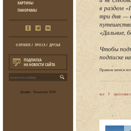
КАРТИНЫ
в разделе 
ПАНОРАМЫ
три дня — 
путешестви
«Дальние, б
О ПРОЕКТЕ
/
ПРЕССА
/
ДРУЗЬЯ
Чтобы подп
подписке на
ПОДПИСКА
НА НОВОСТИ САЙТА
Правила записи и
Дизайн -
Notamedia
2026
все
прогулки 