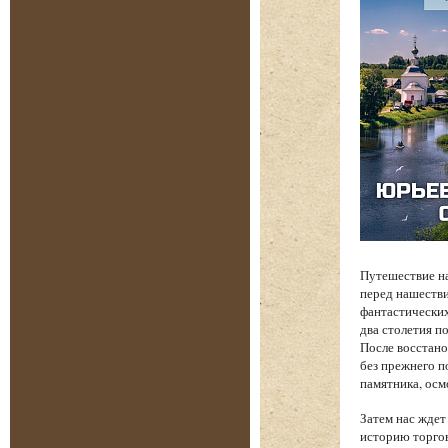
Путешествие на
перед нашеств
фантастических
два столетия п
После восстано
без прежнего п
памятника, осм
Затем нас жде
историю торгов