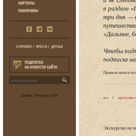
КАРТИНЫ
в разделе 
ПАНОРАМЫ
три дня — 
путешестви
«Дальние, б
О ПРОЕКТЕ
/
ПРЕССА
/
ДРУЗЬЯ
Чтобы подп
подписке на
ПОДПИСКА
НА НОВОСТИ САЙТА
Правила записи и
Дизайн -
Notamedia
2026
все
прогулки 
Экскурсии не 